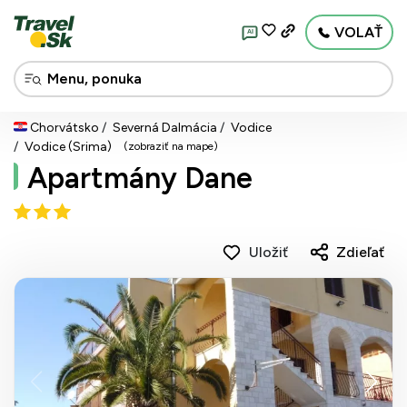
VOLAŤ
AI
Chorvátsko
Severná Dalmácia
Vodice
Vodice (Srima)
(zobraziť na mape)
Apartmány Dane
Uložiť
Zdieľať