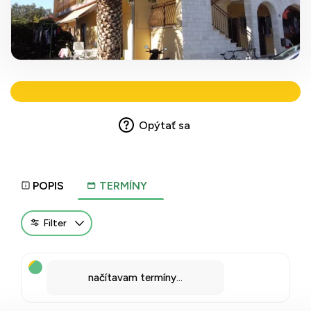
Opýtať sa
POPIS
TERMÍNY
Filter
načítavam termíny...