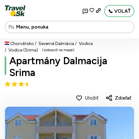
VOLAŤ
AI
Chorvátsko
Severná Dalmácia
Vodice
Vodice (Srima)
(zobraziť na mape)
Apartmány Dalmacija
Srima
Uložiť
Zdieľať