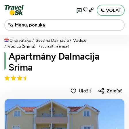
VOLAŤ
AI
Chorvátsko
Severná Dalmácia
Vodice
Vodice (Srima)
(zobraziť na mape)
Apartmány Dalmacija
Srima
Uložiť
Zdieľať