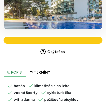
Opýtať sa
POPIS
TERMÍNY
bazén
klimatizácia na izbe
vodné športy
cykloturistika
wifi zdarma
požičovňa bicyklov