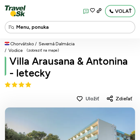
VOLAŤ
AI
Chorvátsko
Severná Dalmácia
Vodice
(zobraziť na mape)
Villa Arausana & Antonina
- letecky
Uložiť
Zdieľať