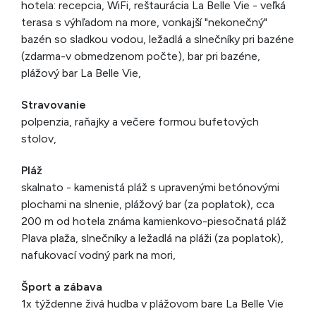
hotela: recepcia, WiFi, reštaurácia La Belle Vie - veľká
terasa s výhľadom na more, vonkajší "nekonečný"
bazén so sladkou vodou, ležadlá a slnečníky pri bazéne
(zdarma-v obmedzenom počte), bar pri bazéne,
plážový bar La Belle Vie,
Stravovanie
polpenzia, raňajky a večere formou bufetových
stolov,
Pláž
skalnato - kamenistá pláž s upravenými betónovými
plochami na slnenie, plážový bar (za poplatok), cca
200 m od hotela známa kamienkovo-piesočnatá pláž
Plava plaža, slnečníky a ležadlá na pláži (za poplatok),
nafukovací vodný park na mori,
Šport a zábava
1x týždenne živá hudba v plážovom bare La Belle Vie