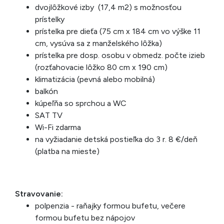
dvojlôžkové izby (17,4 m2) s možnosťou
prístelky
prístelka pre dieťa (75 cm x 184 cm vo výške 11
cm, vysúva sa z manželského lôžka)
prístelka pre dosp. osobu v obmedz. počte izieb
(rozťahovacie lôžko 80 cm x 190 cm)
klimatizácia (pevná alebo mobilná)
balkón
kúpeľňa so sprchou a WC
SAT TV
Wi-Fi zdarma
na vyžiadanie detská postieľka do 3 r. 8 €/deň
(platba na mieste)
Stravovanie:
polpenzia - raňajky formou bufetu, večere
formou bufetu bez nápojov