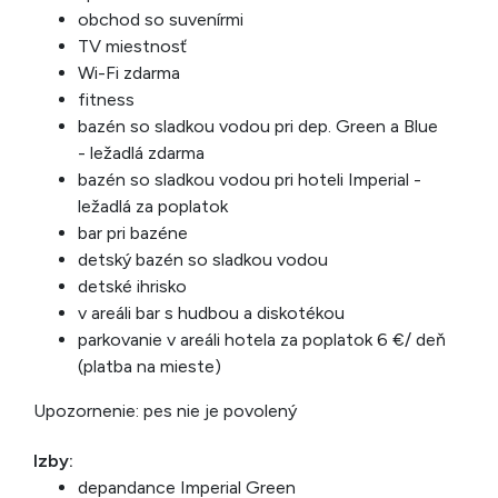
obchod so suvenírmi
TV miestnosť
Wi-Fi zdarma
fitness
bazén so sladkou vodou pri dep. Green a Blue
- ležadlá zdarma
bazén so sladkou vodou pri hoteli Imperial -
ležadlá za poplatok
bar pri bazéne
detský bazén so sladkou vodou
detské ihrisko
v areáli bar s hudbou a diskotékou
parkovanie v areáli hotela za poplatok 6 €/ deň
(platba na mieste)
Upozornenie: pes nie je povolený
Izby:
depandance Imperial Green