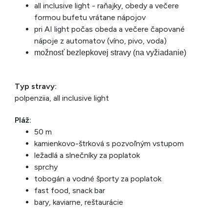
all inclusive light - raňajky, obedy a večere
formou bufetu vrátane nápojov
pri AI light počas obeda a večere čapované
nápoje z automatov (víno, pivo, voda)
možnosť bezlepkovej stravy (na vyžiadanie)
Typ stravy:
polpenziia, all inclusive light
Pláž:
50 m
kamienkovo-štrková s pozvoľným vstupom
ležadlá a slnečníky za poplatok
sprchy
tobogán a vodné športy za poplatok
fast food, snack bar
bary, kaviarne, reštaurácie