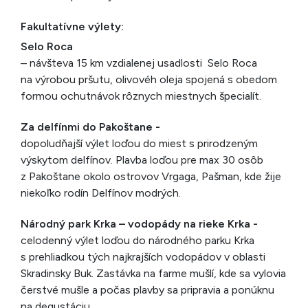
Fakultatívne výlety:
Selo Roca
– návšteva 15 km vzdialenej usadlosti Selo Roca
na výrobou pršutu, olivovéh oleja spojená s obedom
formou ochutnávok rôznych miestnych špecialít.
Za delfínmi do Pakoštane -
dopoludňajší výlet loďou do miest s prirodzeným
výskytom delfínov. Plavba loďou pre max 30 osôb
z Pakoštane okolo ostrovov Vrgaga, Pašman, kde žije
niekoľko rodín Delfínov modrých.
Národný park Krka – vodopády na rieke Krka -
celodenný výlet loďou do národného parku Krka
s prehliadkou tých najkrajších vodopádov v oblasti
Skradinsky Buk. Zastávka na farme mušlí, kde sa vylovia
čerstvé mušle a počas plavby sa pripravia a ponúknu
na degustáciu.