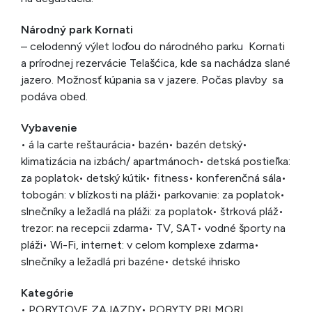
Národný park Kornati
– celodenný výlet loďou do národného parku Kornati
a prírodnej rezervácie Telašćica, kde sa nachádza slané
jazero. Možnosť kúpania sa v jazere. Počas plavby sa
podáva obed.
Vybavenie
• á la carte reštaurácia
• bazén
• bazén detský
•
klimatizácia na izbách/ apartmánoch
• detská postieľka:
za poplatok
• detský kútik
• fitness
• konferenčná sála
•
tobogán: v blízkosti na pláži
• parkovanie: za poplatok
•
slnečníky a ležadlá na pláži: za poplatok
• štrková pláž
•
trezor: na recepcii zdarma
• TV, SAT
• vodné športy na
pláži
• Wi-Fi, internet: v celom komplexe zdarma
•
slnečníky a ležadlá pri bazéne
• detské ihrisko
Kategórie
• POBYTOVE ZAJAZDY
• POBYTY PRI MORI