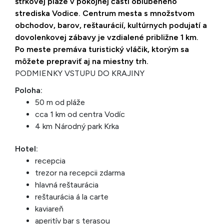
štrkovej pláže v pokojnej časti obľúbeného
strediska Vodice. Centrum mesta s množstvom
obchodov, barov, reštaurácií, kultúrnych podujatí a
dovolenkovej zábavy je vzdialené približne 1 km.
Po meste premáva turistický vláčik, ktorým sa
môžete prepraviť aj na miestny trh.
PODMIENKY VSTUPU DO KRAJINY
Poloha:
50 m od pláže
cca 1 km od centra Vodíc
4 km Národný park Krka
Hotel:
recepcia
trezor na recepcii zdarma
hlavná reštaurácia
reštaurácia á la carte
kaviareň
aperitív bar s terasou