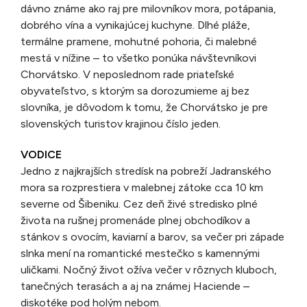
dávno známe ako raj pre milovníkov mora, potápania,
dobrého vína a vynikajúcej kuchyne. Dlhé pláže,
termálne pramene, mohutné pohoria, či malebné
mestá v nížine – to všetko ponúka návštevníkovi
Chorvátsko. V neposlednom rade priateľské
obyvateľstvo, s ktorým sa dorozumieme aj bez
slovníka, je dôvodom k tomu, že Chorvátsko je pre
slovenských turistov krajinou číslo jeden.
VODICE
Jedno z najkrajších stredísk na pobreží Jadranského
mora sa rozprestiera v malebnej zátoke cca 10 km
severne od Šibeniku. Cez deň živé stredisko plné
života na rušnej promenáde plnej obchodíkov a
stánkov s ovocím, kaviarní a barov, sa večer pri západe
slnka mení na romantické mestečko s kamennými
uličkami. Nočný život ožíva večer v rôznych kluboch,
tanečných terasách a aj na známej Haciende –
diskotéke pod holým nebom.