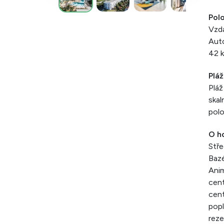
Pol
Vzdá
Auto
42 
Pláž
Pláž
skal
pol
O h
Stře
Bazé
Anim
cent
cent
popl
reze