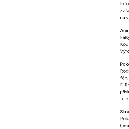
Info
zvíř
na v
Ani
Falk
Kout
Výro
Pok
Rodi
fén,
Fi R
přís
tele
Str
Pol
(nea