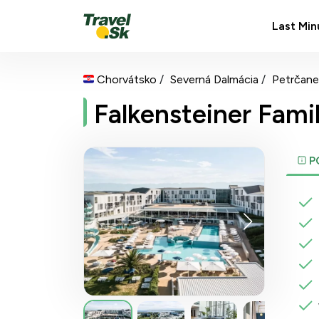
Last Min
Chorvátsko
Severná Dalmácia
Petrčane
Falkensteiner Fami
P