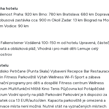
oha hotelu
lenost Praha: 920 km Brno: 780 km Bratislava: 680 km Doprav
busová zastávka cca: 900 m Okolí Zadar: 13 km Biograd na Mo
km Vodice: 90 km
 Falkensteiner Vzdálená 100-150 m od hotelu Upravená, částe
natá a oblázková pláž, Vhodná i pro malé děti Lemuje celý
oostrov
otelu
disko Petrčane (Punta Skala) Vybavení Recepce Bar Restaurac
n Fitness Parkoviště Výtah Wellness Wi-Fi Sport a zábava
ační programy pro děti a dospělé Fitness centrum Wellness
rum Multifunkční hřiště Kino Tenis Půjčovna kol Potápěčské
rum Vodní sporty na pláži Parkování Parkování je k dispozici za
atek cca 13 EUR/auto/den. Kapacita parkoviště je omezená a
rvace místa není možná. Nutné stát na vyznačených místech.