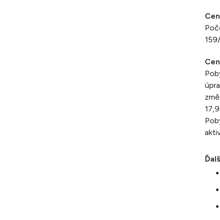
Cen
Poče
159
Cen
Poby
úpra
změn
17,9
Poby
akti
Ďalš