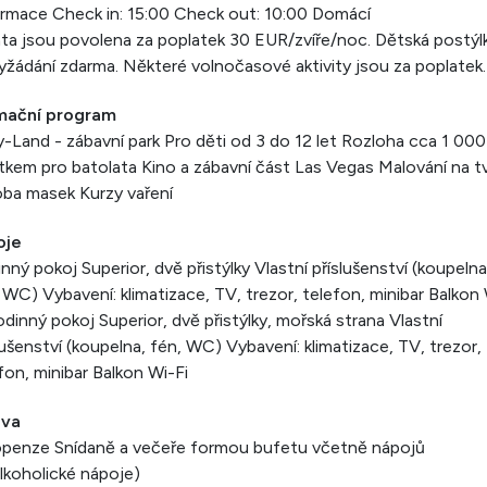
rmace Check in: 15:00 Check out: 10:00 Domácí
ata jsou povolena za poplatek 30 EUR/zvíře/noc. Dětská postýl
yžádání zdarma. Některé volnočasové aktivity jsou za poplatek.
mační program
y-Land - zábavní park Pro děti od 3 do 12 let Rozloha cca 1 00
kem pro batolata Kino a zábavní část Las Vegas Malování na t
ba masek Kurzy vaření
oje
nný pokoj Superior, dvě přistýlky Vlastní příslušenství (koupelna
 WC) Vybavení: klimatizace, TV, trezor, telefon, minibar Balkon
odinný pokoj Superior, dvě přistýlky, mořská strana Vlastní
lušenství (koupelna, fén, WC) Vybavení: klimatizace, TV, trezor,
fon, minibar Balkon Wi-Fi
ava
openze Snídaně a večeře formou bufetu včetně nápojů
lkoholické nápoje)