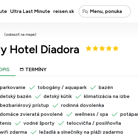
ute
Ultra Last Minute
reisen.sk
(zobraziť na mape)
ly Hotel Diadora
OPIS
TERMÍNY
parkovanie
tobogány / aquapark
bazén
detský bazén
detský kútik
klimatizácia na izbe
bezbariérový prístup
rodinná dovolenka
domáce zvieratá povolené
wellness / spa
potápa
tenis
vodné športy
telocvičňa / posilňovňa
wifi zdarma
ležadlá a slnečníky na pláži zadarmo