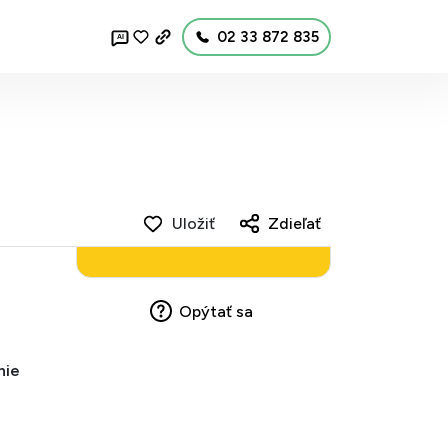
02 33 872 835
AI
Uložiť
Zdieľať
Opýtať sa
nie