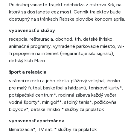
Pri druhej variante trajekt odchádza z ostrova Krk, na
ktorý sa dostanete cez most. Cenník trajektov bude
dostupný na stránkach Rabske plovidbe koncom apríla.
vybavenosť a služby
recepcia, reštaurácia, obchod, trh, detské ihrisko,
animačné programy, vyhradené parkovacie miesto, wi-
fi pripojenie na internet (negarantuje silu signálu),
detský klub Maro
šport a relaxácia
v rámci rezortu a jeho okolia: plážový volejbal, ihrisko
pre malý futbal, basketbal a hádzanú, tenisové kurty*,
potápačské centrum*, rodinná zábava každý večer,
vodné športy*, minigolf*, stolný tenis*, požičovňa
bicyklov*, detské ihrisko * služby za príplatok
vybavenosť apartmánov
klimatizácia*, TV sat. * služby za príplatok