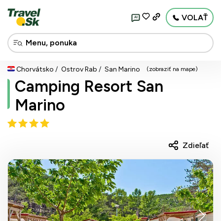
VOLAŤ
AI
Chorvátsko
Ostrov Rab
San Marino
(zobraziť na mape)
Camping Resort San
Marino
Zdieľať