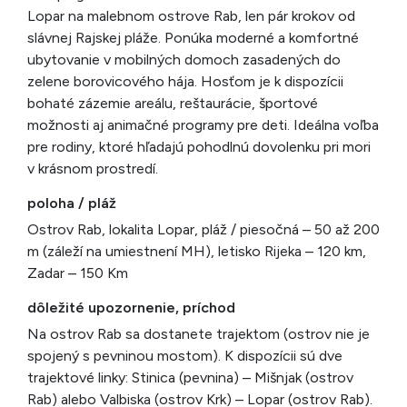
Lopar na malebnom ostrove Rab, len pár krokov od
slávnej Rajskej pláže. Ponúka moderné a komfortné
ubytovanie v mobilných domoch zasadených do
zelene borovicového hája. Hosťom je k dispozícii
bohaté zázemie areálu, reštaurácie, športové
možnosti aj animačné programy pre deti. Ideálna voľba
pre rodiny, ktoré hľadajú pohodlnú dovolenku pri mori
v krásnom prostredí.
poloha / pláž
Ostrov Rab, lokalita Lopar, pláž / piesočná – 50 až 200
m (záleží na umiestnení MH), letisko Rijeka – 120 km,
Zadar – 150 Km
dôležité upozornenie, príchod
Na ostrov Rab sa dostanete trajektom (ostrov nie je
spojený s pevninou mostom). K dispozícii sú dve
trajektové linky: Stinica (pevnina) – Mišnjak (ostrov
Rab) alebo Valbiska (ostrov Krk) – Lopar (ostrov Rab).