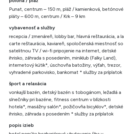
poloha / pláž
Punat, centrum – 150 m, pláž / kamienková, betónové
pláty – 600 m, centrum / Krk – 9 km
vybavenosť a služby
recepcia / zmenáreň, lobby bar, hlavná reštaurácia, a la
carte reštaurácia, kaviareň, spoločenská miestnosť so
satelitnou TV / wi-fi pripojenie na internet, detské
ihrisko, záhrada s posedením, miniklub (Falky Land),
internetový kútik*, úschovňa batožiny, výťah, trezor,
vyhradené parkovisko, bankomat * služby za príplatok
šport a relaxácia
vonkajší bazén, detský bazén s tobogánom, ležadlá a
slnečníky pri bazéne, fitness centrum v blízkosti
hotela*, masážny salón*, požičovňa bicyklov*, detské
ihrisko, záhrada s posedením * služby za príplatok
popis izieb
hotel ponúka bezbariérové ubytovanie (iba v