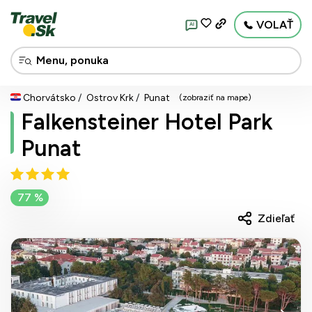
VOLAŤ
AI
Chorvátsko
Ostrov Krk
Punat
(zobraziť na mape)
Falkensteiner Hotel Park
Punat
77 %
Zdieľať