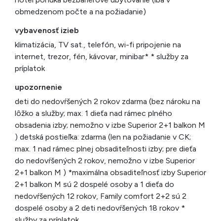
obmedzenom počte a na požiadanie)
vybavenosť izieb
klimatizácia, TV sat., telefón, wi-fi pripojenie na
internet, trezor, fén, kávovar, minibar* * služby za
príplatok
upozornenie
deti do nedovŕšených 2 rokov zdarma (bez nároku na
lôžko a služby; max. 1 dieťa nad rámec plného
obsadenia izby; nemožno v izbe Superior 2+1 balkon M
) detská postieľka: zdarma (len na požiadanie v CK;
max. 1 nad rámec plnej obsaditeľnosti izby; pre dieťa
do nedovŕšených 2 rokov, nemožno v izbe Superior
2+1 balkon M ) *maximálna obsaditeľnosť izby Superior
2+1 balkon M sú 2 dospelé osoby a 1 dieťa do
nedovŕšených 12 rokov, Family comfort 2+2 sú 2
dospelé osoby a 2 deti nedovŕšených 18 rokov *
služby za príplatok