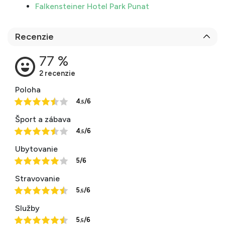
Falkensteiner Hotel Park Punat
Recenzie
Poloha
4
/6
,5
Šport a zábava
4
/6
,5
Ubytovanie
5/6
Stravovanie
5
/6
,5
Služby
5
/6
,5