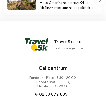
Hotel Omorika na ostrove Krk je
ideálnym miestom na odpočinok, s
bohatým vybavením, množstvom
aktivít a iba 100 m od pláže. Užite si
relaxáciu a zážitky v tejto malebnej
destinácii.
Travel.Sk s.r.o.
cestovná agentúra
Callcentrum
Pondelok - Piatok 8:30 - 20:00,
Sobota 9:00 - 20:00,
Nedeľa 9:00 - 20:00
02 33 872 835