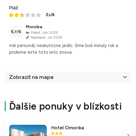
Pláž
2
/6
,5
Moniika
5
/6
,7
Pobyt: Jún 2025
Napísané: Júl 2025
mili personál, neskutocne jedlo. Sme boli minuly rok a
prideme este toto leto znova.
Zobraziť na mape
Ďalšie ponuky v blízkosti
77 %
2 recenzie
Hotel Omorika