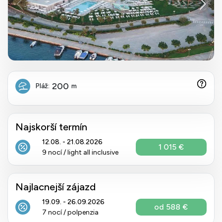
200
Pláž:
m
Najskorší termín
12.08. - 21.08.2026
1 015 €
9 nocí / light all inclusive
Najlacnejší zájazd
19.09. - 26.09.2026
od 588 €
7 nocí / polpenzia