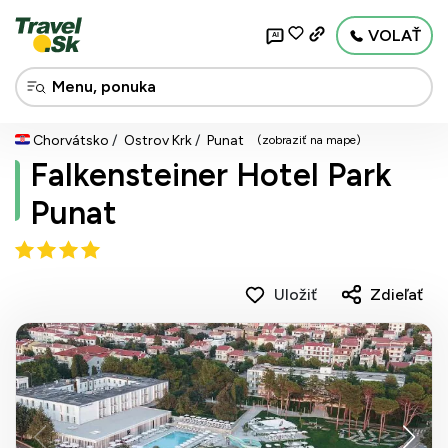
VOLAŤ
AI
Chorvátsko
Ostrov Krk
Punat
(zobraziť na mape)
Falkensteiner Hotel Park
Punat
Uložiť
Zdieľať