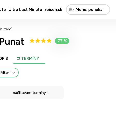
ute
Ultra Last Minute
reisen.sk
 na mape)
 Punat
77 %
OPIS
TERMÍNY
Filter
načítavam termíny...