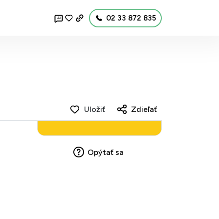
02 33 872 835
AI
Uložiť
Zdieľať
Opýtať sa