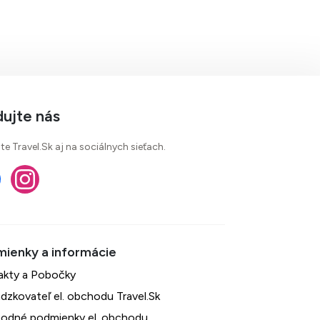
dujte nás
te Travel.Sk aj na sociálnych sieťach.
akty a Pobočky
dzkovateľ el. obchodu Travel.Sk
odné podmienky el. obchodu