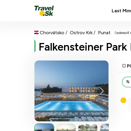
Last Min
Chorvátsko
Ostrov Krk
Punat
(zobraziť
Falkensteiner Park
P