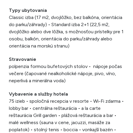
Typy ubytovania
Classic izba (17 m2, dvojlôžko, bez balkóna, orientácia
do parku/záhrady) • Standard izba 2+1 (22,5 m2,
dvojlôžko alebo dve lôžka, s možnosťou prístelky pre 1
osobu, balkón, orientácia do parku/záhrady alebo
orientácia na morskú stranu)
Stravovanie
polpenzia formou bufetových stolov • nápoje počas
večere (čapované nealkoholické nápoje, pivo, víno,
neperlivá a minerálna voda)
Vybavenie a služby hotela
75 izieb • spoločná recepcia v resorte • Wi-Fi zdarma •
lobby bar • centrálna reštaurácia • a la carte
reštaurácia Grill garden • plážová reštaurácia a bar •
malé wellness (sauna v cene, jacuzzi, masáže za
poplatok) • stolný tenis • boccia • vonkajší bazén •