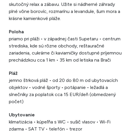
skutočný relax a zábavu. Užite si nádherné záhrady
plné vône borovíc, rozmarínu a levandule, šum mora a
krásne kamienkové pláže.
Poloha
priamo pri pláži • v západnej časti Supetaru • centrum
strediska, kde sú rôzne obchody, reštauračné
zariadenia, cukrárne či kaviarničky dostupné príjemnou
prechádzkou cca 1 km • 35 km od letiska na Brači
Pláž
jemno štrková pláž • od 20 do 80 m od ubytovacích
objektov • vodné športy • potápanie • ležadlá a
slnečníky za poplatok cca 15 EUR/deň (obmedzený
počet)
Ubytovanie
klimatizácia • kúpeľňa s WC • sušič vlasov • Wi-Fi
zdarma • SAT TV • telefón • trezor