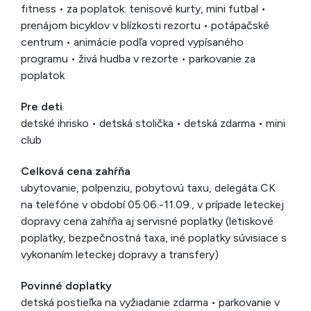
fitness • za poplatok: tenisové kurty, mini futbal •
prenájom bicyklov v blízkosti rezortu • potápačské
centrum • animácie podľa vopred vypísaného
programu • živá hudba v rezorte • parkovanie za
poplatok
Pre deti
detské ihrisko • detská stolička • detská zdarma • mini
club
Celková cena zahŕňa
ubytovanie, polpenziu, pobytovú taxu, delegáta CK
na telefóne v období 05.06.-11.09., v prípade leteckej
dopravy cena zahŕňa aj servisné poplatky (letiskové
poplatky, bezpečnostná taxa, iné poplatky súvisiace s
vykonaním leteckej dopravy a transfery)
Povinné doplatky
detská postieľka na vyžiadanie zdarma • parkovanie v