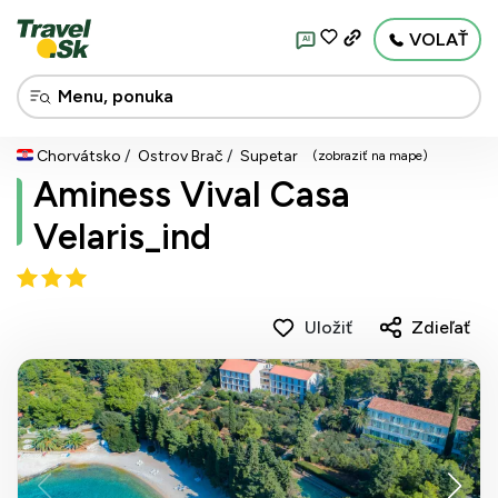
VOLAŤ
AI
Chorvátsko
Ostrov Brač
Supetar
(zobraziť na mape)
Aminess Vival Casa
Velaris_ind
Uložiť
Zdieľať