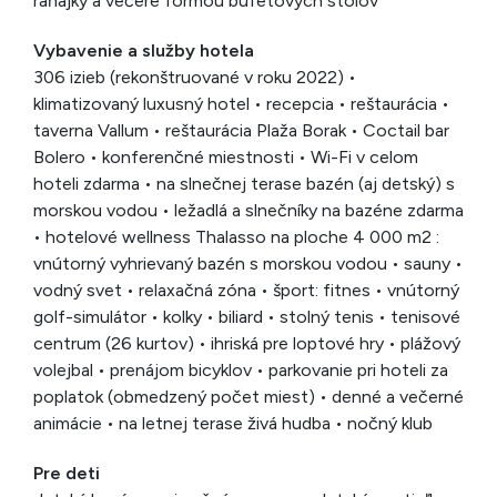
raňajky a večere formou bufetových stolov
Vybavenie a služby hotela
306 izieb (rekonštruované v roku 2022) •
klimatizovaný luxusný hotel • recepcia • reštaurácia •
taverna Vallum • reštaurácia Plaža Borak • Coctail bar
Bolero • konferenčné miestnosti • Wi-Fi v celom
hoteli zdarma • na slnečnej terase bazén (aj detský) s
morskou vodou • ležadlá a slnečníky na bazéne zdarma
• hotelové wellness Thalasso na ploche 4 000 m2 :
vnútorný vyhrievaný bazén s morskou vodou • sauny •
vodný svet • relaxačná zóna • šport: fitnes • vnútorný
golf-simulátor • kolky • biliard • stolný tenis • tenisové
centrum (26 kurtov) • ihriská pre loptové hry • plážový
volejbal • prenájom bicyklov • parkovanie pri hoteli za
poplatok (obmedzený počet miest) • denné a večerné
animácie • na letnej terase živá hudba • nočný klub
Pre deti