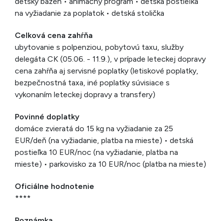
detský bazén • animačný program • detská postieľka
na vyžiadanie za poplatok • detská stolička
Celková cena zahŕňa
ubytovanie s polpenziou, pobytovú taxu, služby
delegáta CK (05.06. - 11.9.), v prípade leteckej dopravy
cena zahŕňa aj servisné poplatky (letiskové poplatky,
bezpečnostná taxa, iné poplatky súvisiace s
vykonaním leteckej dopravy a transfery)
Povinné doplatky
domáce zvieratá do 15 kg na vyžiadanie za 25
EUR/deň (na vyžiadanie, platba na mieste) • detská
postieľka 10 EUR/noc (na vyžiadanie, platba na
mieste) • parkovisko za 10 EUR/noc (platba na mieste)
Oficiálne hodnotenie
****
Poznámka