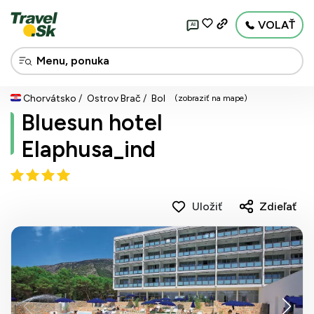
VOLAŤ
AI
Chorvátsko
Ostrov Brač
Bol
(zobraziť na mape)
Bluesun hotel
Elaphusa_ind
Uložiť
Zdieľať