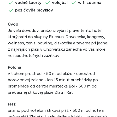
vodné športy
volejbal
wifi zdarma
požičovňa bicyklov
Úvod
Je veľa dôvodov, prečo si vybrať práve tento hotel,
ktorý patrí do skupiny Bluesun. Dovolenka, kongresy,
wellness, tenis, bowling, diskotéka a taverna pri jednej
z najkrajších pláži v Chorvátsku zanechá vo vás more
nezabudnuteľných zážitkov.
Poloha
v tichom prostredí • 50 m od pláže • uprostred
borovicovej zelene • len 15 minút prechádzky po
promenáde od centra mestečka Bol • 500 m od
prekrásnej štrkovej pláže Zlatni Rat
Pláž
priamo pod hotelom štrková pláž • 500 m od hotela
známa pláž Zlatni rat • slnečníky a lehátka za polpatok