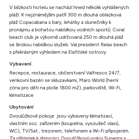
V blízkosti hotelu se nachází hned několik vyhlášených
pláží. K nejznámějším patří 300 m dlouhá oblázková
pláž Copacabana s bary, lehátky a slunečníky k
pronájmu a bohatou nabídkou vodních sportů. Coral
beach club je výborně udržovaná 250 m dlouhá pláž
se širokou nabídkou služeb. Val president Relax beach
s překrásným výhledem na Elafitské ostrovy
Vybavení
Recepce, restaurace, občerstvení Valfresco 24/7,
venkovní bazén se skluzavkami, Maro World (herní
zóna pro děti na ploše 1800 m2), parkoviště, Wi-Fi,
klimatizace
Ubytování
Dvoulůžkové pokoje jsou vybaveny klimatizací,
vlastním soc. zařízením (koupelna, vysoušeč vlasů,
WC), TV/Sat., trezorem, telefonem a Wi-Fi připojením.
Za příplatek k dispozici: Dvoulůžkový pokoj Superior s