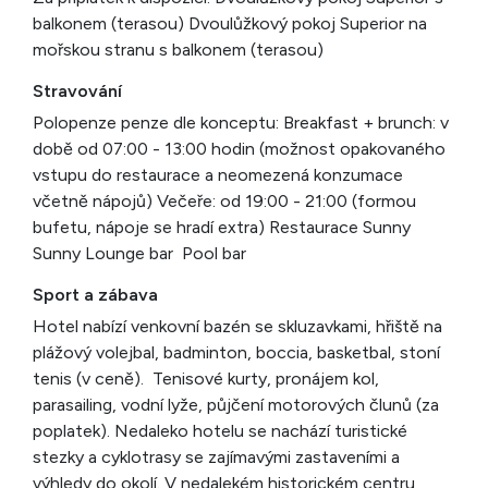
balkonem (terasou) Dvoulůžkový pokoj Superior na
mořskou stranu s balkonem (terasou)
Stravování
Polopenze penze dle konceptu: Breakfast + brunch: v
době od 07:00 - 13:00 hodin (možnost opakovaného
vstupu do restaurace a neomezená konzumace
včetně nápojů) Večeře: od 19:00 - 21:00 (formou
bufetu, nápoje se hradí extra) Restaurace Sunny
Sunny Lounge bar Pool bar
Sport a zábava
Hotel nabízí venkovní bazén se skluzavkami, hřiště na
plážový volejbal, badminton, boccia, basketbal, stoní
tenis (v ceně). Tenisové kurty, pronájem kol,
parasailing, vodní lyže, půjčení motorových člunů (za
poplatek). Nedaleko hotelu se nachází turistické
stezky a cyklotrasy se zajímavými zastaveními a
výhledy do okolí. V nedalekém historickém centru