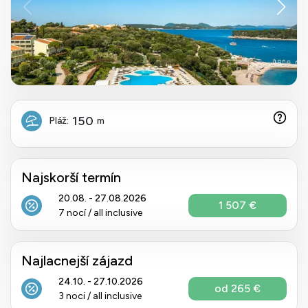
150
Pláž:
m
Najskorší termín
20.08. - 27.08.2026
1 507 €
7 nocí / all inclusive
Najlacnejší zájazd
24.10. - 27.10.2026
od 265 €
3 noci / all inclusive