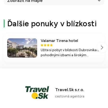
Zobraziť na mape
Ďalšie ponuky v blízkosti
Valamar Tirena hotel
Užite si pobyt v blízkosti Dubrovníka s
pohodlnými izbami a širokým
vybavením na relax a zábavu. Hotel
ponúka bazén, tenisové kurty a chutnú
polopenziu.
Travel.Sk s.r.o.
cestovná agentúra