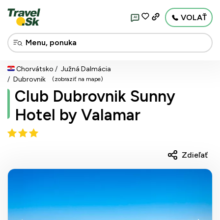
VOLAŤ
AI
Chorvátsko
Južná Dalmácia
Dubrovnik
(zobraziť na mape)
Club Dubrovnik Sunny
Hotel by Valamar
Zdieľať