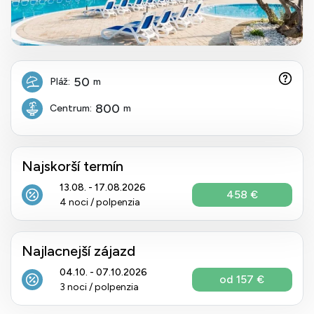
50
Pláž:
m
800
Centrum:
m
Najskorší termín
13.08. - 17.08.2026
458 €
4 noci / polpenzia
Najlacnejší zájazd
04.10. - 07.10.2026
od 157 €
3 noci / polpenzia