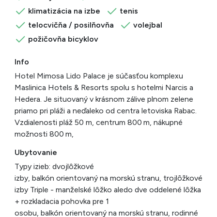
klimatizácia na izbe
tenis
telocvičňa / posilňovňa
volejbal
požičovňa bicyklov
Info
Hotel Mimosa Lido Palace je súčasťou komplexu
Maslinica Hotels & Resorts spolu s hotelmi Narcis a
Hedera. Je situovaný v krásnom zálive plnom zelene
priamo pri pláži a neďaleko od centra letoviska Rabac.
Vzdialenosti pláž 50 m, centrum 800 m, nákupné
možnosti 800 m,
Ubytovanie
Typy izieb: dvojlôžkové
izby, balkón orientovaný na morskú stranu, trojlôžkové
izby Triple - manželské lôžko aledo dve oddelené lôžka
+ rozkladacia pohovka pre 1
osobu, balkón orientovaný na morskú stranu, rodinné