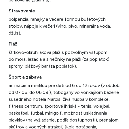
Stravovanie
polpenzia, raňajky a večere formou bufetových
stolov, nápoje k večeri (víno, pivo, minerálna voda,
džús),
Pláž
štrkovo-okruhliaková pláž s pozvoľným vstupom
do mora, ležadlá a slnečníky na pláži (za poplatok),
sprchy, plážový bar (za poplatok),
Šport a zábava
animácie a miniklub pre deti od 6 do 12 rokov (v období
od 07.06. do 06.09.), tobogány vo vonkajšom bazéne
susedného hotela Narcis, živá hudba v komplexe,
fitness centrum, športové ihriská - tenis, volejbal,
basketbal, futbal, minigolf, možnosť uskladnenia
bicyklov (na vyžiadanie, podľa dostupnosti), prenájom
skútrov a vodných atrakcií, škola potápania,