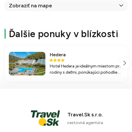
Zobraziť na mape
Ďalšie ponuky v blízkosti
Hedera
Hotel Hedera je ideálnym miestom pre
rodiny s deťmi, ponúkajúci pohodlie a
množstvo aktivít v krásnom prostredí
Istrie, blízko pláže a centra Rabacu.
Travel.Sk s.r.o.
cestovná agentúra