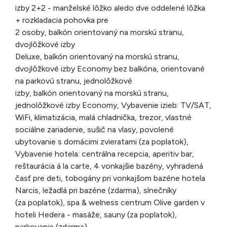
izby 2+2 - manželské lôžko aledo dve oddelené lôžka
+ rozkladacia pohovka pre
2 osoby, balkón orientovaný na morskú stranu,
dvojlôžkové izby
Deluxe, balkón orientovaný na morskú stranu,
dvojlôžkové izby Economy bez balkóna, orientované
na parkovú stranu, jednolôžkové
izby, balkón orientovaný na morskú stranu,
jednolôžkové izby Economy, Vybavenie izieb: TV/SAT,
WiFi, klimatizácia, malá chladnička, trezor, vlastné
sociálne zariadenie, sušič na vlasy, povolené
ubytovanie s domácimi zvieratami (za poplatok),
Vybavenie hotela: centrálna recepcia, aperitiv bar,
reštaurácia á la carte, 4 vonkajšie bazény, vyhradená
časť pre deti, tobogány pri vonkajšom bazéne hotela
Narcis, ležadlá pri bazéne (zdarma), slnečníky
(za poplatok), spa & welness centrum Olive garden v
hoteli Hedera - masáže, sauny (za poplatok),
parkovanie (zdarma),