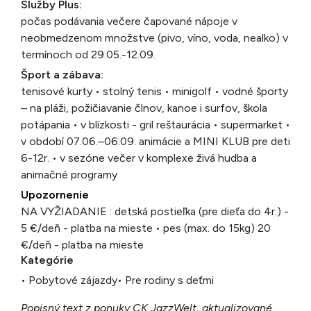
Služby Plus:
počas podávania večere čapované nápoje v
neobmedzenom množstve (pivo, víno, voda, nealko) v
termínoch od 29.05.-12.09.
Šport a zábava:
tenisové kurty • stolný tenis • minigolf • vodné športy
– na pláži, požičiavanie člnov, kanoe i surfov, škola
potápania • v blízkosti - gril reštaurácia • supermarket •
v období 07.06.–06.09. animácie a MINI KLUB pre deti
6-12r. • v sezóne večer v komplexe živá hudba a
animačné programy
Upozornenie
NA VYŽIADANIE : detská postieľka (pre dieťa do 4r.) -
5 €/deň - platba na mieste • pes (max. do 15kg) 20
€/deň - platba na mieste
Kategórie
• Pobytové zájazdy
• Pre rodiny s deťmi
Popisný text z ponuky CK JazzWelt, aktualizované