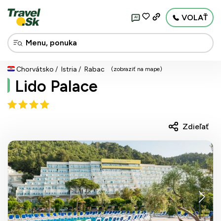
VOLAŤ
AI
Chorvátsko
Istria
Rabac
(zobraziť na mape)
Lido Palace
Zdieľať