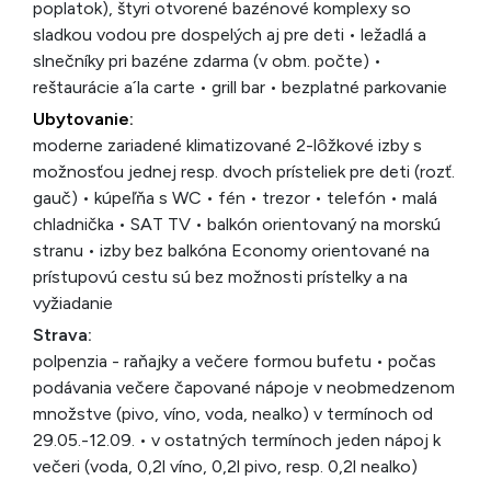
poplatok), štyri otvorené bazénové komplexy so
sladkou vodou pre dospelých aj pre deti • ležadlá a
slnečníky pri bazéne zdarma (v obm. počte) •
reštaurácie a´la carte • grill bar • bezplatné parkovanie
Ubytovanie:
moderne zariadené klimatizované 2-lôžkové izby s
možnosťou jednej resp. dvoch prísteliek pre deti (rozť.
gauč) • kúpeľňa s WC • fén • trezor • telefón • malá
chladnička • SAT TV • balkón orientovaný na morskú
stranu • izby bez balkóna Economy orientované na
prístupovú cestu sú bez možnosti prístelky a na
vyžiadanie
Strava:
polpenzia - raňajky a večere formou bufetu • počas
podávania večere čapované nápoje v neobmedzenom
množstve (pivo, víno, voda, nealko) v termínoch od
29.05.-12.09. • v ostatných termínoch jeden nápoj k
večeri (voda, 0,2l víno, 0,2l pivo, resp. 0,2l nealko)