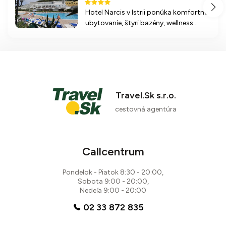
Hotel Narcis v Istrii ponúka komfortné
ubytovanie, štyri bazény, wellness
služby a široké možnosti stravovania,
ideálne pre rodiny s deťmi a milovníkov
relaxu.
Travel.Sk s.r.o.
cestovná agentúra
Callcentrum
Pondelok - Piatok 8:30 - 20:00,
Sobota 9:00 - 20:00,
Nedeľa 9:00 - 20:00
02 33 872 835