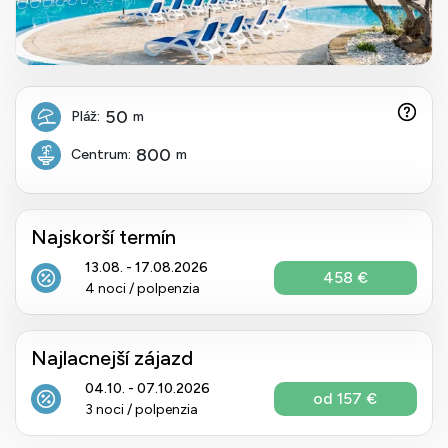
50
Pláž:
m
800
Centrum:
m
Najskorší termín
13.08. - 17.08.2026
458 €
4 noci / polpenzia
Najlacnejší zájazd
04.10. - 07.10.2026
od 157 €
3 noci / polpenzia