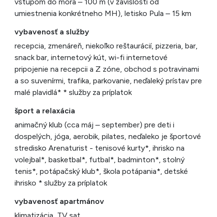
vstupom do mora – 100 m (v závislosti od
umiestnenia konkrétneho MH), letisko Pula – 15 km
vybavenosť a služby
recepcia, zmenáreň, niekoľko reštaurácií, pizzeria, bar,
snack bar, internetový kút, wi-fi internetové
pripojenie na recepcii a Z zóne, obchod s potravinami
a so suvenírmi, trafika, parkovanie, neďaleký prístav pre
malé plavidlá* * služby za príplatok
šport a relaxácia
animačný klub (cca máj – september) pre deti i
dospelých, jóga, aerobik, pilates, neďaleko je športové
stredisko Arenaturist - tenisové kurty*, ihrisko na
volejbal*, basketbal*, futbal*, badminton*, stolný
tenis*, potápačský klub*, škola potápania*, detské
ihrisko * služby za príplatok
vybavenosť apartmánov
klimatizácia, TV sat.