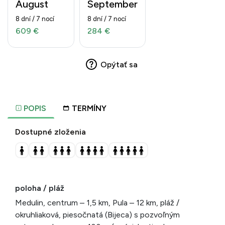
August
September
8 dní / 7 nocí
8 dní / 7 nocí
609 €
284 €
Opýtať sa
POPIS
TERMÍNY
Dostupné zloženia
poloha / pláž
Medulin, centrum – 1,5 km, Pula – 12 km, pláž /
okruhliaková, piesočnatá (Bijeca) s pozvoľným