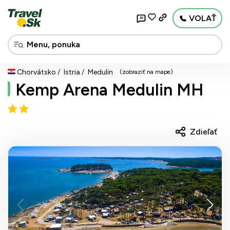
VOLAŤ
AI
Chorvátsko
Istria
Medulin
(zobraziť na mape)
Kemp Arena Medulin MH
Zdieľať