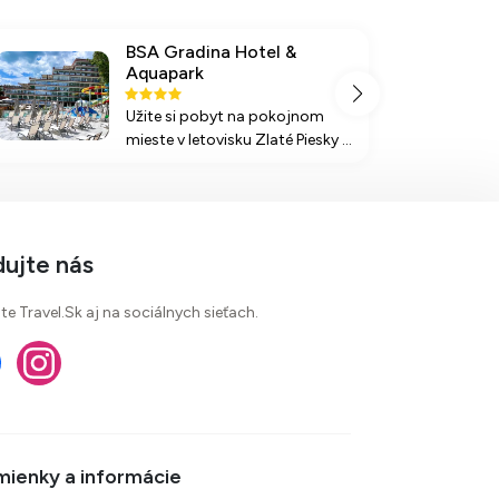
BSA Gradina Hotel &
Aquapark
Užite si pobyt na pokojnom
mieste v letovisku Zlaté Piesky v
BSA Gradina Hotel &amp;
Aquapark s atraktívnym
zázemím, bazénom,
animačnými programami a
službami All Inclusive.
dujte nás
te Travel.Sk aj na sociálnych sieťach.