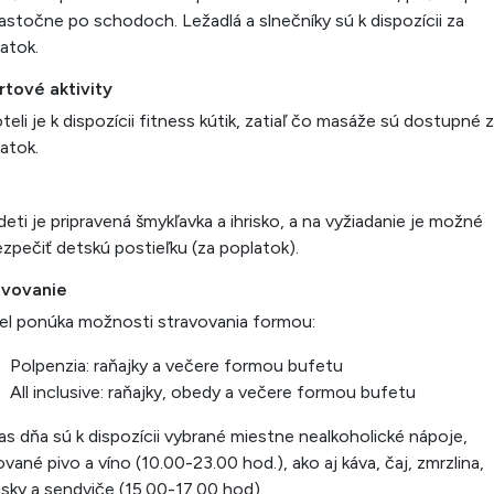
iastočne po schodoch. Ležadlá a slnečníky sú k dispozícii za
atok.
rtové aktivity
teli je k dispozícii fitness kútik, zatiaľ čo masáže sú dostupné 
atok.
i
deti je pripravená šmykľavka a ihrisko, a na vyžiadanie je možné
zpečiť detskú postieľku (za poplatok).
avovanie
l ponúka možnosti stravovania formou:
Polpenzia: raňajky a večere formou bufetu
All inclusive: raňajky, obedy a večere formou bufetu
s dňa sú k dispozícii vybrané miestne nealkoholické nápoje,
vané pivo a víno (10.00-23.00 hod.), ako aj káva, čaj, zmrzlina,
sky a sendviče (15.00-17.00 hod).