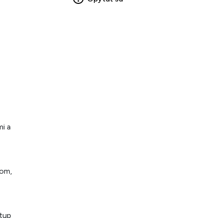
mi a
nom,
stup