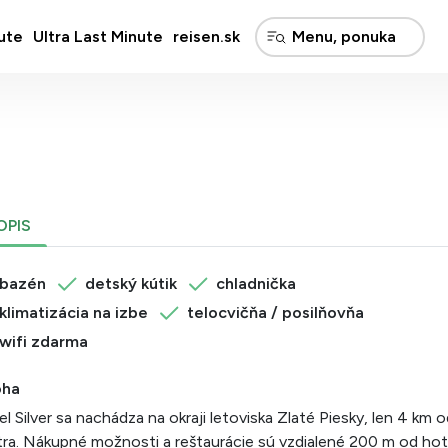
ute
Ultra Last Minute
reisen.sk
OPIS
bazén
detský kútik
chladnička
klimatizácia na izbe
telocvičňa / posilňovňa
wifi zdarma
oha
l Silver sa nachádza na okraji letoviska Zlaté Piesky, len 4 km 
ra. Nákupné možnosti a reštaurácie sú vzdialené 200 m od hot