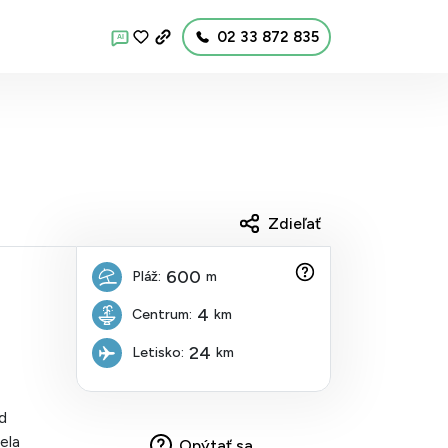
02 33 872 835
AI
Zdieľať
600
Pláž:
m
4
Centrum:
km
24
Letisko:
km
od
ela
Opýtať sa