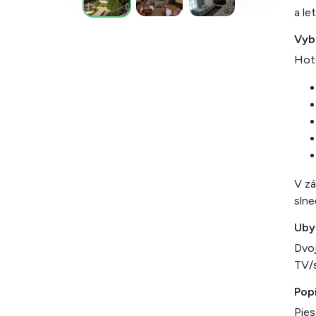
a le
Vyb
Hote
V zá
slne
Uby
Dvoj
TV/s
Pop
Pies