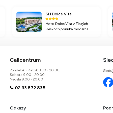
SH Dolce Vita
Hotel Dolce Vita v Zlatých
Pieskoch ponúka moderné
ubytovanie, široké možnosti
zábavy a služieb na pláži,
ideálne pre rodiny aj páry.
Nezabudnuteľná dovolenka v
blízkosti mora a prírody vás
Callcentrum
Sle
čaká.
Pondelok - Piatok 8:30 - 20:00,
Sleduj
Sobota 9:00 - 20:00,
Nedeľa 9:00 - 20:00
02 33 872 835