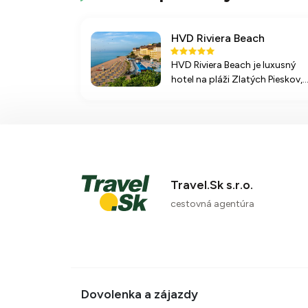
HVD Riviera Beach
HVD Riviera Beach je luxusný
hotel na pláži Zlatých Pieskov,
ktorý ponúka all inclusive
stravovanie, wellness služby a
bohaté športové aktivity.
Ideálny pre rodiny aj páry.
Travel.Sk s.r.o.
cestovná agentúra