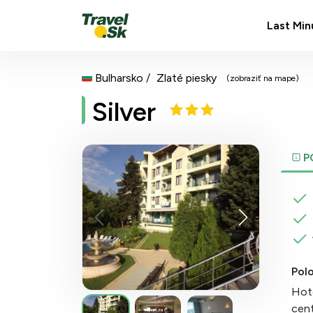
Last Min
Bulharsko
Zlaté piesky
(zobraziť na mape)
Silver
P
Pol
Hote
cent