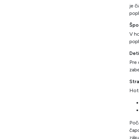
je č
popl
Špo
V ho
popl
Det
Pre 
zabe
Str
Hote
Poča
čapo
záku