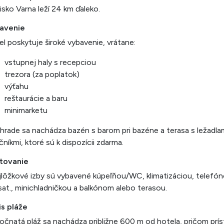
tisko Varna leží 24 km ďaleko.
avenie
l poskytuje široké vybavenie, vrátane:
vstupnej haly s recepciou
trezora (za poplatok)
výťahu
reštaurácie a baru
minimarketu
hrade sa nachádza bazén s barom pri bazéne a terasa s ležadla
čníkmi, ktoré sú k dispozícii zdarma.
tovanie
lôžkové izby sú vybavené kúpeľňou/WC, klimatizáciou, telefó
at., minichladničkou a balkónom alebo terasou.
is pláže
očnatá pláž sa nachádza približne 600 m od hotela, pričom prí