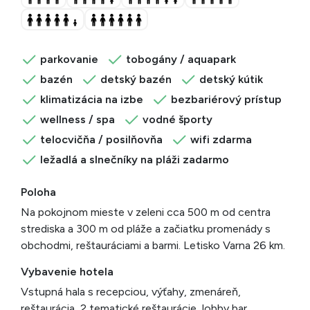
parkovanie
tobogány / aquapark
bazén
detský bazén
detský kútik
klimatizácia na izbe
bezbariérový prístup
wellness / spa
vodné športy
telocvičňa / posilňovňa
wifi zdarma
ležadlá a slnečníky na pláži zadarmo
Poloha
Na pokojnom mieste v zeleni cca 500 m od centra
strediska a 300 m od pláže a začiatku promenády s
obchodmi, reštauráciami a barmi. Letisko Varna 26 km.
Vybavenie hotela
Vstupná hala s recepciou, výťahy, zmenáreň,
reštaurácia, 2 tematické reštaurácie, lobby bar,