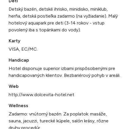
Deti
Detský bazén, detské ihrisko, minidisko, miniklub,
herňa, detská postieľka zadarmo (na vyžiadanie). Malý
hotelový aquapark pre deti (3-14 rokov - vstup
povolený iba s topánkami do vody).
Karty
VISA, EC/MC.
Handicap
Hotel disponuje superior izbami prispôsobenými pre
handicapovaných klientov. Bezbariérový pohyb v areáli.
Web
http://www.dolcevita-hotel.net
Wellness
Zadarmo: vnútorný bazén. Za poplatok: masáže,
sauna, jacuzzi, turecké kúpele, salón krásy, rôzne
druhy procedúr.