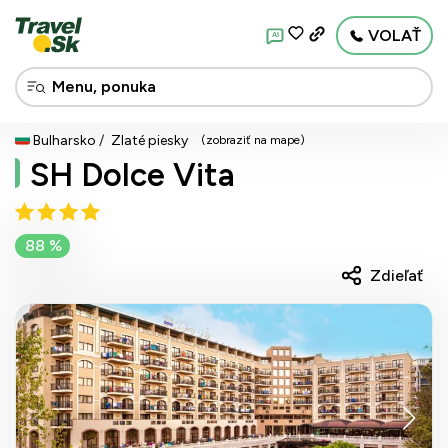
VOLAŤ
AI
Bulharsko
Zlaté piesky
(zobraziť na mape)
SH Dolce Vita
88 %
Zdieľať