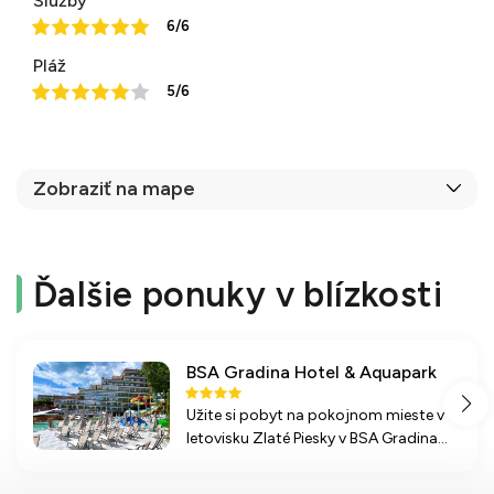
Služby
6/6
Pláž
5/6
Zobraziť na mape
Ďalšie ponuky v blízkosti
BSA Gradina Hotel & Aquapark
Užite si pobyt na pokojnom mieste v
letovisku Zlaté Piesky v BSA Gradina
Hotel &amp; Aquapark s atraktívnym
zázemím, bazénom, animačnými