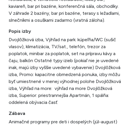
kaviareň, bar pri bazéne, konferenčná sála, obchodíky.
V záhrade 2 bazény, bar pri bazéne, terasy s ležadlami,
slnečníkmi a osuškami zadarmo (vratná záloha).
Popis izby
Dvojlôžková izba, Výhľad na park: kúpeľňa/WC (sušič
vlasov), klimatizácia, TV/sat., telefón, trezor za
poplatok, minibar za poplatok, set na prípravu kávy a
čaju, balkón Ostatné typy izieb (pokiaľ nie je uvedené
inak, majú izby vyššie uvedené vybavenie) Dvojlôžková
izba, Promo: kapacitne obmedzená ponuka, izby môžu
byť umiestnené v menej výhodnej polohe Dvojlôžková
izba, Výhľad na more: výhľad na more Dvojlôžková
izba, Superior: priestrannejšia Apartmán, 1 spálňa:
oddelená obývacia časť
Zábava
Animačné programy pre deti i dospelých (júl-august)