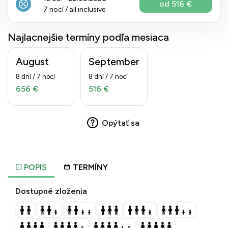
od 516 €
7 nocí / all inclusive
Najlacnejšie termíny podľa mesiaca
August
September
8 dní / 7 nocí
8 dní / 7 nocí
656 €
516 €
Opýtať sa
POPIS
TERMÍNY
Dostupné zloženia