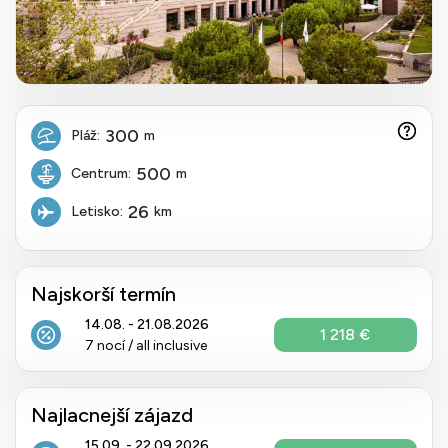
300
Pláž:
m
500
Centrum:
m
26
Letisko:
km
Najskorší termín
14.08. - 21.08.2026
1 218 €
7 nocí / all inclusive
Najlacnejší zájazd
15.09. - 22.09.2026