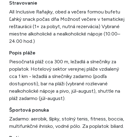
Stravovanie
All Inclusive Raňajky, obed a večera formou bufetu
Ľahký snack počas dňa Možnosť večere v tematickej
reštaurácii (1× za pobyt, nutná rezervácia) Vybrané
miestne alkoholické a nealkoholické nápoje (10.00–
24.00 hod.)
Popis pláže
Piesočnatá pláž cca 300 m, ležadlá a slnečníky za
poplatok. Hotelový sektor verejnej pláže vzdialený
cca 1 km - ležadlá a slnečníky zadarmo (podľa
dostupnosti), bar na pláži (vybrané rozlievané
nealkoholické nápoje a pivo, júl-august), shuttle na
pláž zadarmo (júl-august).
Športová ponuka
Zadarmo: aerobik, šípky, stolný tenis, fitness, boccia,
multifunkčné ihrisko, vodné pólo. Za poplatok: biliard.