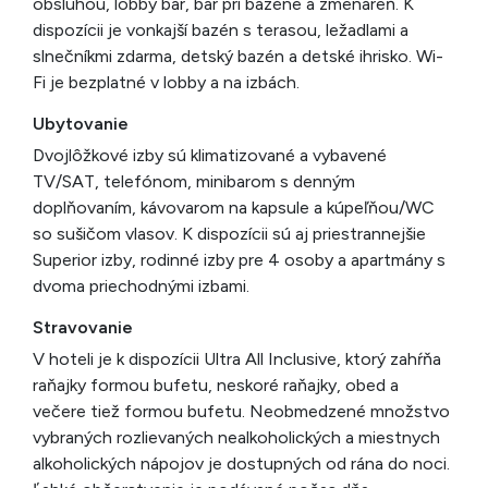
obsluhou, lobby bar, bar pri bazéne a zmenáreň. K
dispozícii je vonkajší bazén s terasou, ležadlami a
slnečníkmi zdarma, detský bazén a detské ihrisko. Wi-
Fi je bezplatné v lobby a na izbách.
Ubytovanie
Dvojlôžkové izby sú klimatizované a vybavené
TV/SAT, telefónom, minibarom s denným
doplňovaním, kávovarom na kapsule a kúpeľňou/WC
so sušičom vlasov. K dispozícii sú aj priestrannejšie
Superior izby, rodinné izby pre 4 osoby a apartmány s
dvoma priechodnými izbami.
Stravovanie
V hoteli je k dispozícii Ultra All Inclusive, ktorý zahŕňa
raňajky formou bufetu, neskoré raňajky, obed a
večere tiež formou bufetu. Neobmedzené množstvo
vybraných rozlievaných nealkoholických a miestnych
alkoholických nápojov je dostupných od rána do noci.