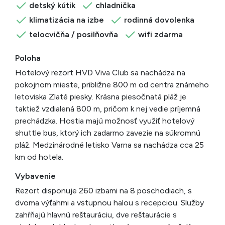
detský kútik
chladnička
klimatizácia na izbe
rodinná dovolenka
telocvičňa / posilňovňa
wifi zdarma
Poloha
Hotelový rezort HVD Viva Club sa nachádza na
pokojnom mieste, približne 800 m od centra známeho
letoviska Zlaté piesky. Krásna piesočnatá pláž je
taktiež vzdialená 800 m, pričom k nej vedie príjemná
prechádzka. Hostia majú možnosť využiť hotelový
shuttle bus, ktorý ich zadarmo zavezie na súkromnú
pláž. Medzinárodné letisko Varna sa nachádza cca 25
km od hotela.
Vybavenie
Rezort disponuje 260 izbami na 8 poschodiach, s
dvoma výťahmi a vstupnou halou s recepciou. Služby
zahŕňajú hlavnú reštauráciu, dve reštaurácie s