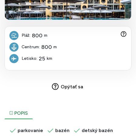
800
Pláž:
m
800
Centrum:
m
25
Letisko:
km
Opýtať sa
POPIS
parkovanie
bazén
detský bazén