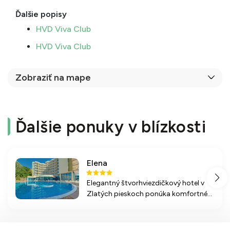
Ďalšie popisy
HVD Viva Club
HVD Viva Club
Zobraziť na mape
Ďalšie ponuky v blízkosti
Elena
Elegantný štvorhviezdičkový hotel v
Zlatých pieskoch ponúka komfortné
ubytovanie, široké možnosti vybavenia
a relaxačné služby blízko pláže.