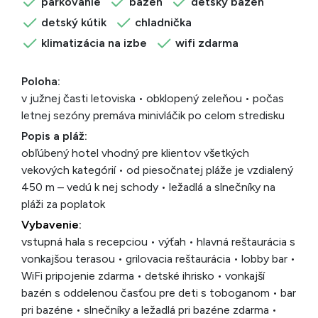
parkovanie
bazén
detský bazén
detský kútik
chladnička
klimatizácia na izbe
wifi zdarma
Poloha:
v južnej časti letoviska • obklopený zeleňou • počas
letnej sezóny premáva minivláčik po celom stredisku
Popis a pláž:
obľúbený hotel vhodný pre klientov všetkých
vekových kategórií • od piesočnatej pláže je vzdialený
450 m – vedú k nej schody • ležadlá a slnečníky na
pláži za poplatok
Vybavenie:
vstupná hala s recepciou • výťah • hlavná reštaurácia s
vonkajšou terasou • grilovacia reštaurácia • lobby bar •
WiFi pripojenie zdarma • detské ihrisko • vonkajší
bazén s oddelenou časťou pre deti s toboganom • bar
pri bazéne • slnečníky a ležadlá pri bazéne zdarma •