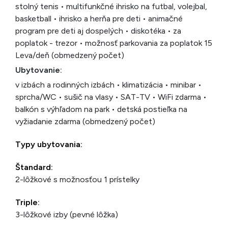
stolný tenis • multifunkčné ihrisko na futbal, volejbal,
basketball • ihrisko a herňa pre deti • animačné
program pre deti aj dospelých • diskotéka • za
poplatok - trezor • možnosť parkovania za poplatok 15
Leva/deň (obmedzený počet)
Ubytovanie:
v izbách a rodinných izbách • klimatizácia • minibar •
sprcha/WC • sušič na vlasy • SAT-TV • WiFi zdarma •
balkón s výhľadom na park • detská postieľka na
vyžiadanie zdarma (obmedzený počet)
Typy ubytovania:
Štandard:
2-lôžkové s možnosťou 1 prístelky
Triple:
3-lôžkové izby (pevné lôžka)