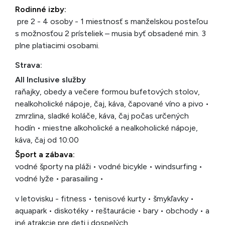
Rodinné izby:
pre 2 - 4 osoby - 1 miestnosť s manželskou posteľou
s možnosťou 2 prísteliek – musia byť obsadené min. 3
plne platiacimi osobami.
Strava:
All Inclusive služby
raňajky, obedy a večere formou bufetových stolov,
nealkoholické nápoje, čaj, káva, čapované víno a pivo •
zmrzlina, sladké koláče, káva, čaj počas určených
hodín • miestne alkoholické a nealkoholické nápoje,
káva, čaj od 10:00
Šport a zábava:
vodné športy na pláži • vodné bicykle • windsurfing •
vodné lyže • parasailing •
v letovisku - fitness • tenisové kurty • šmykľavky •
aquapark • diskotéky • reštaurácie • bary • obchody • a
iné atrakcie pre deti i dospelých