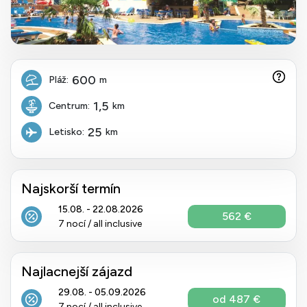
600
Pláž:
m
1,5
Centrum:
km
25
Letisko:
km
Najskorší termín
15.08. - 22.08.2026
562 €
7 nocí / all inclusive
Najlacnejší zájazd
29.08. - 05.09.2026
od 487 €
7 nocí / all inclusive