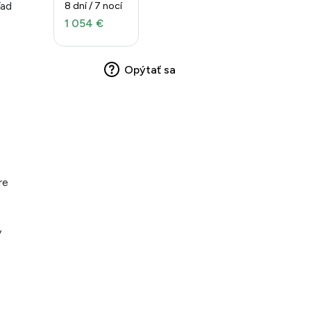
ľad
8 dní / 7 nocí
1 054 €
Opýtať sa
re
y