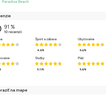
Paradise Beach
enzie
ha
Šport a zábava
Ubytovanie
4
/6
5
/6
,9
,6
vovanie
Služby
Pláž
6
5
/6
5
/6
,7
,8
raziť na mape