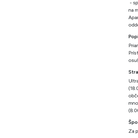
- sp
na m
Apar
odde
Pop
Pria
Prís
osuš
Str
Ultr
(18.
obče
množ
(8.
Špo
Za p