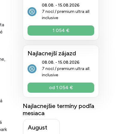
08.08. - 15.08.2026
7 nocí / premium ultra all
inclusive
ta
1 054 €
né
Najlacnejší zájazd
ne,
08.08. - 15.08.2026
7 nocí / premium ultra all
inclusive
od 1 054 €
ná
Najlacnejšie termíny podľa
mesiaca
á
August
park