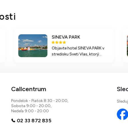
osti
SINEVA PARK
Objavte hotel SINEVA PARK v
stredisku Sveti Vlas, ktorý
ponúka jedinečnú polohu,
bazén, All Inclusive stravovanie
91 %
a širokú škálu aktivít pre deti a
dospelých. Relaxujte na
10 recenzií
piesočnatej pláži len 50 metrov
Callcentrum
Sle
od hotela!
Pondelok - Piatok 8:30 - 20:00,
Sleduj
Sobota 9:00 - 20:00,
Nedeľa 9:00 - 20:00
02 33 872 835