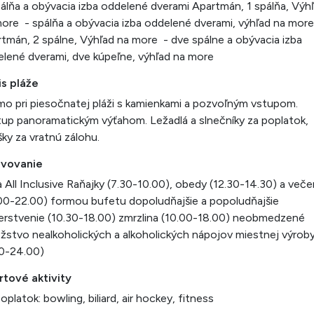
álňa a obývacia izba oddelené dverami Apartmán, 1 spálňa, Výh
ore - spálňa a obývacia izba oddelené dverami, výhľad na more
tmán, 2 spálne, Výhľad na more - dve spálne a obývacia izba
lené dverami, dve kúpeľne, výhľad na more
is pláže
mo pri piesočnatej pláži s kamienkami a pozvoľným vstupom.
tup panoramatickým výťahom. Ležadlá a slnečníky za poplatok,
ky za vratnú zálohu.
avovanie
a All Inclusive Raňajky (7.30-10.00), obedy (12.30-14.30) a veče
00-22.00) formou bufetu dopoludňajšie a popoludňajšie
rstvenie (10.30-18.00) zmrzlina (10.00-18.00) neobmedzené
stvo nealkoholických a alkoholických nápojov miestnej výrob
00-24.00)
rtové aktivity
oplatok: bowling, biliard, air hockey, fitness