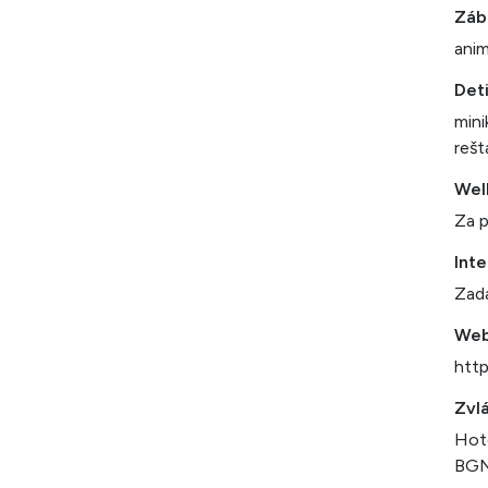
Záb
ani
Det
mini
rešt
Wel
Za p
Inte
Zada
We
http
Zvlá
Hote
BGN