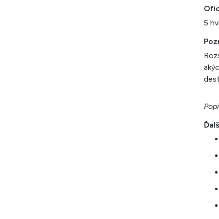
Ofic
5 hv
Poz
Rozs
akýc
dest
Popi
Ďalš