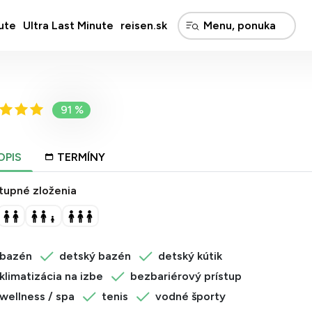
ute
Ultra Last Minute
reisen.sk
91 %
OPIS
TERMÍNY
tupné zloženia
bazén
detský bazén
detský kútik
klimatizácia na izbe
bezbariérový prístup
wellness / spa
tenis
vodné športy