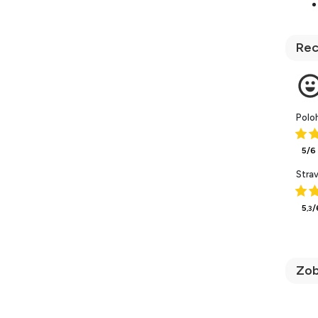
Rec
Polo
5/6
Stra
5
/
,3
Zob