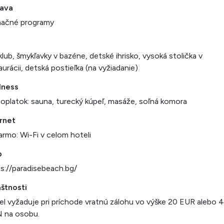
ava
mačné programy
i
klub, šmykľavky v bazéne, detské ihrisko, vysoká stolička v
aurácii, detská postieľka (na vyžiadanie)
lness
oplatok: sauna, turecký kúpeľ, masáže, soľná komora
rnet
rmo: Wi-Fi v celom hoteli
b
s://paradisebeach.bg/
štnosti
l vyžaduje pri príchode vratnú zálohu vo výške 20 EUR alebo 
 na osobu.