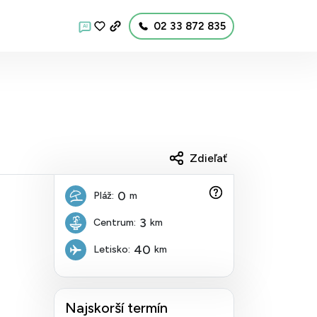
02 33 872 835
AI
Zdieľať
0
Pláž:
m
3
Centrum:
km
40
Letisko:
km
Najskorší termín