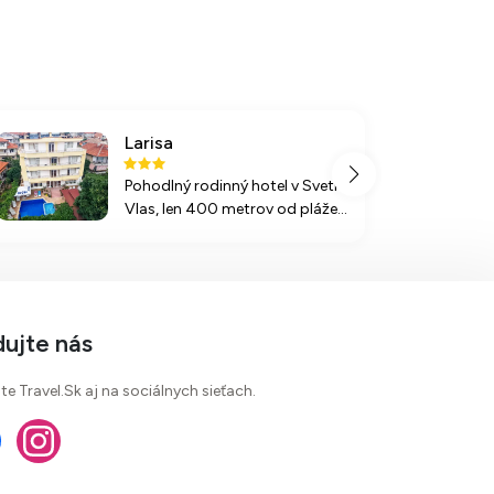
Larisa
Pohodlný rodinný hotel v Sveti
Vlas, len 400 metrov od pláže,
ponúka kvalitné služby, bazén a
reštauráciu. Ideálne miesto na
relaxačnú dovolenku v
Bulharsku.
dujte nás
te Travel.Sk aj na sociálnych sieťach.