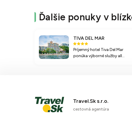
Ďalšie ponuky v blízk
TIVA DEL MAR
Príjemný hotel Tiva Del Mar
ponúka výborné služby all
inclusive a ideálnu polohu pri
piesočnatej pláži, čo z neho
robí skvelú voľbu pre rodinné
dovolenky a relax.
Travel.Sk s.r.o.
cestovná agentúra