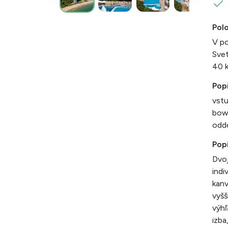
Pol
V po
Svet
40 
Pop
vstu
bowl
odd
Popi
Dvoj
indi
kanv
vyšš
výhľ
izba