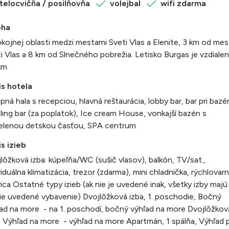
telocvičňa / posilňovňa
volejbal
wifi zdarma
oha
kojnej oblasti medzi mestami Sveti Vlas a Elenite, 3 km od mes
i Vlas a 8 km od Slnečného pobrežia. Letisko Burgas je vzdiale
km.
is hotela
pná hala s recepciou, hlavná reštaurácia, lobby bar, bar pri bazé
ing bar (za poplatok), Ice cream House, vonkajší bazén s
elenou detskou časťou, SPA centrum
s izieb
lôžková izba: kúpeľňa/WC (sušič vlasov), balkón, TV/sat.,
viduálna klimatizácia, trezor (zdarma), mini chladnička, rýchlovar
ica Ostatné typy izieb (ak nie je uvedené inak, všetky izby majú
ie uvedené vybavenie) Dvojlôžková izba, 1. poschodie, Bočný
ad na more - na 1. poschodí, bočný výhľad na more Dvojlôžkov
, Výhľad na more - výhľad na more Apartmán, 1 spálňa, Výhľad 