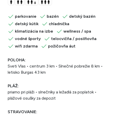
parkovanie
bazén
detský bazén
detský kútik
chladnička
klimatizácia na izbe
wellness / spa
vodné športy
telocvičňa / posilňovňa
wifi zdarma
požičovňa áut
POLOHA:
Sveti Vlas • centrum 3 km • Slnečné pobrežie 8 km •
letisko Burgas 43 km
PLÁŽ:
priamo pri pláži • slnečníky a ležadlá za poplatok •
plážové osušky za depozit
STRAVOVANIE: