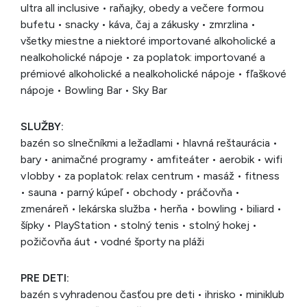
ultra all inclusive • raňajky, obedy a večere formou
bufetu • snacky • káva, čaj a zákusky • zmrzlina •
všetky miestne a niektoré importované alkoholické a
nealkoholické nápoje • za poplatok: importované a
prémiové alkoholické a nealkoholické nápoje • fľaškové
nápoje • Bowling Bar • Sky Bar
SLUŽBY:
bazén so slnečníkmi a ležadlami • hlavná reštaurácia •
bary • animačné programy • amfiteáter • aerobik • wifi
v lobby • za poplatok: relax centrum • masáž • fitness
• sauna • parný kúpeľ • obchody • práčovňa •
zmenáreň • lekárska služba • herňa • bowling • biliard •
šípky • PlayStation • stolný tenis • stolný hokej •
požičovňa áut • vodné športy na pláži
PRE DETI:
bazén s vyhradenou časťou pre deti • ihrisko • miniklub