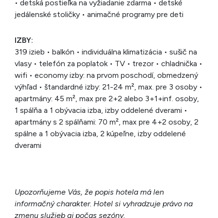
• detská postieľka na vyžiadanie zdarma • detské
jedálenské stoličky • animačné programy pre deti
IZBY:
319 izieb • balkón • individuálna klimatizácia • sušič na
vlasy • telefón za poplatok • TV • trezor • chladnička •
wifi • economy izby: na prvom poschodí, obmedzený
výhľad • štandardné izby: 21-24 m², max. pre 3 osoby •
apartmány: 45 m², max pre 2+2 alebo 3+1+inf. osoby,
1 spálňa a 1 obývacia izba, izby oddelené dverami •
apartmány s 2 spálňami: 70 m², max pre 4+2 osoby, 2
spálne a 1 obývacia izba, 2 kúpeľne, izby oddelené
dverami
Upozorňujeme Vás, že popis hotela má len
informačný charakter. Hotel si vyhradzuje právo na
zmenu služieb aj počas sezóny.