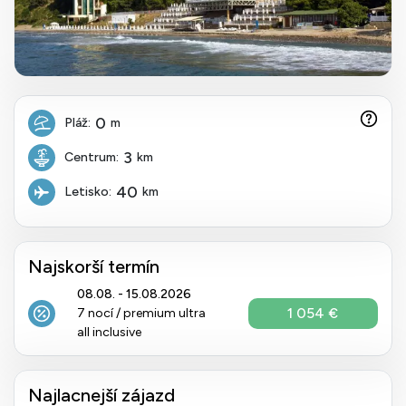
0
Pláž:
m
3
Centrum:
km
40
Letisko:
km
Najskorší termín
08.08. - 15.08.2026
1 054 €
7 nocí / premium ultra
all inclusive
Najlacnejší zájazd