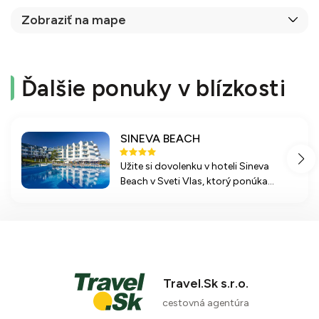
Zobraziť na mape
Ďalšie ponuky v blízkosti
SINEVA BEACH
Užite si dovolenku v hoteli Sineva
Beach v Sveti Vlas, ktorý ponúka
pohodlné ubytovanie, rozsiahle
stravovanie a množstvo aktivít pre
rodiny i jednotlivcov.
91 %
10 recenzií
Travel.Sk s.r.o.
cestovná agentúra