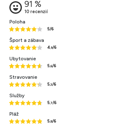
Poloha
5/6
Šport a zábava
4
/6
,9
Ubytovanie
5
/6
,6
Stravovanie
5
/6
,3
Služby
5
/6
,7
Pláž
5
/6
,8