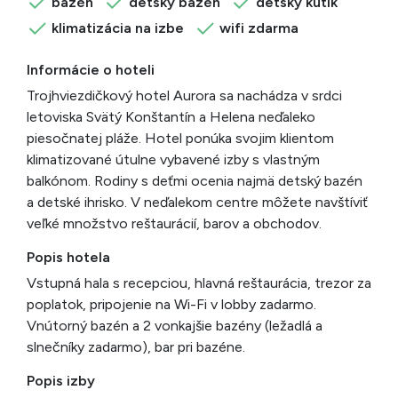
bazén
detský bazén
detský kútik
klimatizácia na izbe
wifi zdarma
Informácie o hoteli
Trojhviezdičkový hotel Aurora sa nachádza v srdci
letoviska Svätý Konštantín a Helena neďaleko
piesočnatej pláže. Hotel ponúka svojim klientom
klimatizované útulne vybavené izby s vlastným
balkónom. Rodiny s deťmi ocenia najmä detský bazén
a detské ihrisko. V neďalekom centre môžete navštíviť
veľké množstvo reštaurácií, barov a obchodov.
Popis hotela
Vstupná hala s recepciou, hlavná reštaurácia, trezor za
poplatok, pripojenie na Wi-Fi v lobby zadarmo.
Vnútorný bazén a 2 vonkajšie bazény (ležadlá a
slnečníky zadarmo), bar pri bazéne.
Popis izby