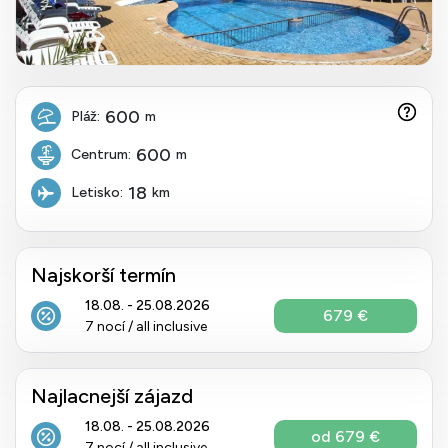
600
Pláž:
m
600
Centrum:
m
18
Letisko:
km
Najskorší termín
18.08. - 25.08.2026
679 €
7 nocí / all inclusive
Najlacnejší zájazd
18.08. - 25.08.2026
od 679 €
7 nocí / all inclusive