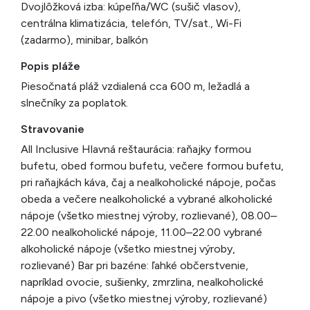
Dvojlôžková izba: kúpeľňa/WC (sušič vlasov),
centrálna klimatizácia, telefón, TV/sat., Wi-Fi
(zadarmo), minibar, balkón
Popis pláže
Piesočnatá pláž vzdialená cca 600 m, ležadlá a
slnečníky za poplatok.
Stravovanie
All Inclusive Hlavná reštaurácia: raňajky formou
bufetu, obed formou bufetu, večere formou bufetu,
pri raňajkách káva, čaj a nealkoholické nápoje, počas
obeda a večere nealkoholické a vybrané alkoholické
nápoje (všetko miestnej výroby, rozlievané), 08.00–
22.00 nealkoholické nápoje, 11.00–22.00 vybrané
alkoholické nápoje (všetko miestnej výroby,
rozlievané) Bar pri bazéne: ľahké občerstvenie,
napríklad ovocie, sušienky, zmrzlina, nealkoholické
nápoje a pivo (všetko miestnej výroby, rozlievané)