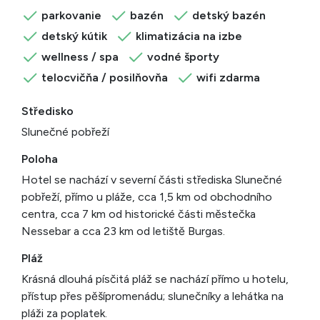
parkovanie
bazén
detský bazén
detský kútik
klimatizácia na izbe
wellness / spa
vodné športy
telocvičňa / posilňovňa
wifi zdarma
Středisko
Slunečné pobřeží
Poloha
Hotel se nachází v severní části střediska Slunečné
pobřeží, přímo u pláže, cca 1,5 km od obchodního
centra, cca 7 km od historické části městečka
Nessebar a cca 23 km od letiště Burgas.
Pláž
Krásná dlouhá písčitá pláž se nachází přímo u hotelu,
přístup přes pěšípromenádu; slunečníky a lehátka na
pláži za poplatek.