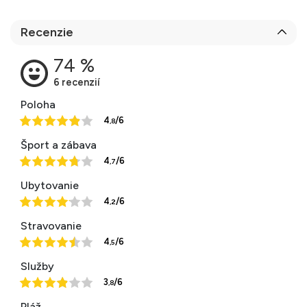
Recenzie
Poloha
4
/6
,8
Šport a zábava
4
/6
,7
Ubytovanie
4
/6
,2
Stravovanie
4
/6
,5
Služby
3
/6
,8
Pláž