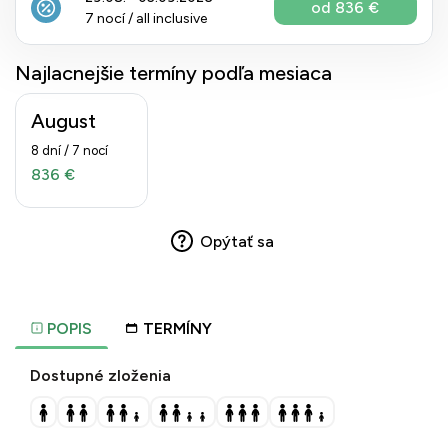
od 836 €
7 nocí / all inclusive
Najlacnejšie termíny podľa mesiaca
August
8 dní / 7 nocí
836 €
Opýtať sa
POPIS
TERMÍNY
Dostupné zloženia