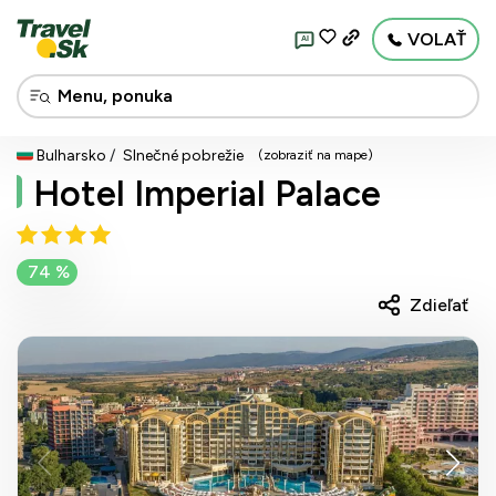
VOLAŤ
AI
Bulharsko
Slnečné pobrežie
(zobraziť na mape)
Hotel Imperial Palace
74 %
Zdieľať