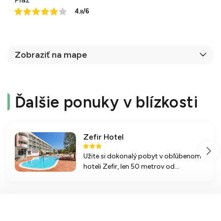
4
/6
,8
Zobraziť na mape
Ďalšie ponuky v blízkosti
Zefir Hotel
Užite si dokonalý pobyt v obľúbenom
hoteli Zefir, len 50 metrov od
nádhernej pláže so všetkým, čo
potrebujete pre oddych a zábavu v
Slnečnom Pobreží.