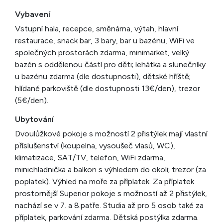
Vybavení
Vstupní hala, recepce, směnárna, výtah, hlavní
restaurace, snack bar, 3 bary, bar u bazénu, WiFi ve
společných prostorách zdarma, minimarket, velký
bazén s oddělenou částí pro děti; lehátka a slunečníky
u bazénu zdarma (dle dostupnosti), dětské hříště;
hlídané parkoviště (dle dostupnosti 13€/den), trezor
(5€/den).
Ubytování
Dvoulůžkové pokoje s možností 2 přistýlek mají vlastní
příslušenství (koupelna, vysoušeč vlasů, WC),
klimatizace, SAT/TV, telefon, WiFi zdarma,
minichladnička a balkon s výhledem do okoli; trezor (za
poplatek). Výhled na moře za příplatek. Za příplatek
prostornější Superior pokoje s možností až 2 přistýlek,
nachází se v 7. a 8.patře. Studia až pro 5 osob také za
příplatek, parkování zdarma. Dětská postýlka zdarma.