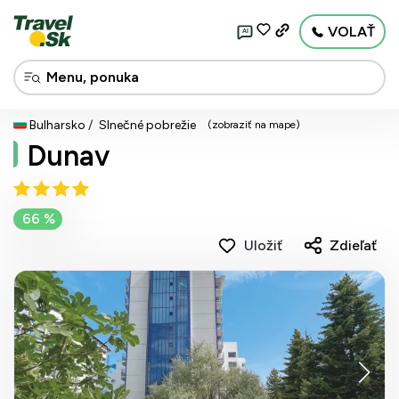
VOLAŤ
AI
Bulharsko
Slnečné pobrežie
(zobraziť na mape)
Dunav
66 %
Uložiť
Zdieľať