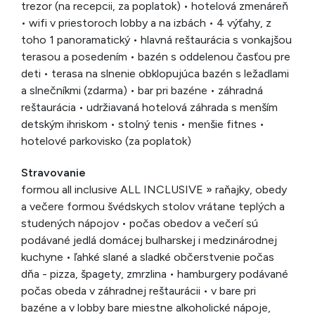
trezor (na recepcii, za poplatok) • hotelová zmenáreň
• wifi v priestoroch lobby a na izbách • 4 výťahy, z
toho 1 panoramatický • hlavná reštaurácia s vonkajšou
terasou a posedením • bazén s oddelenou časťou pre
deti • terasa na slnenie obklopujúca bazén s ležadlami
a slnečníkmi (zdarma) • bar pri bazéne • záhradná
reštaurácia • udržiavaná hotelová záhrada s menším
detským ihriskom • stolný tenis • menšie fitnes •
hotelové parkovisko (za poplatok)
Stravovanie
formou all inclusive ALL INCLUSIVE » raňajky, obedy
a večere formou švédskych stolov vrátane teplých a
studených nápojov • počas obedov a večerí sú
podávané jedlá domácej bulharskej i medzinárodnej
kuchyne • ľahké slané a sladké občerstvenie počas
dňa - pizza, špagety, zmrzlina • hamburgery podávané
počas obeda v záhradnej reštaurácii • v bare pri
bazéne a v lobby bare miestne alkoholické nápoje,