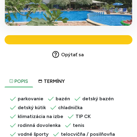
Opýtať sa
POPIS
TERMÍNY
parkovanie
bazén
detský bazén
detský kútik
chladnička
klimatizácia na izbe
TIP CK
rodinná dovolenka
tenis
vodné športy
telocvičňa / posilňovňa