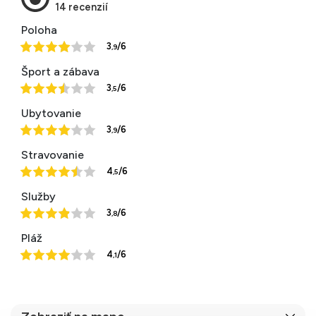
Poloha
3
/6
,9
Šport a zábava
3
/6
,5
Ubytovanie
3
/6
,9
Stravovanie
4
/6
,5
Služby
3
/6
,8
Pláž
4
/6
,1