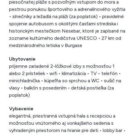
piesočnatej pláže s pozvoľným vstupom do mora a
pestrou ponukou športového a adrenalínového vyžitia
• slnečníky a ležadlá na pláži (za poplatok) • pravidelné
spojenie autobusom s okolitými časťami strediska i
historickým mestečkom Nesebar, ktoré je zapísané na
zozname kultúrneho dedičstva UNESCO • 27 km od
medzinárodného letiska v Burgase
Ubytovanie
príjemne zariadené 2-lôžkové izby s možnosťou 1
alebo 2 prísteliek • wifi • klimatizácia • TV • telefón •
minichladnička • kúpeľňa so sprchou a WC • sušič na
vlasy • balkón s posedením • detská postieľka (za
poplatok)
Vybavenie
elegantná, priestranná vstupná hala s recepciou a
možnosťou vnútorného aj vonkajšieho sedenia s
vyhradeným priestorom na hranie pre deti • lobby bar •