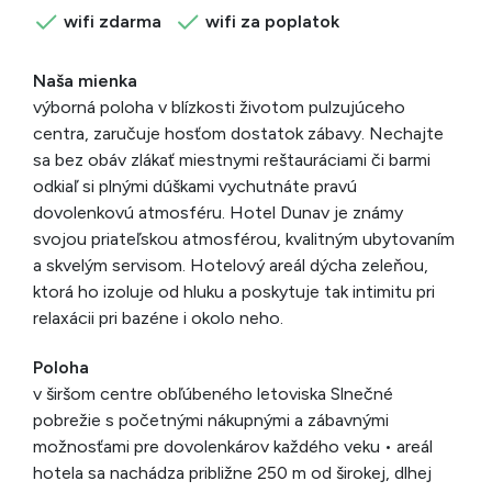
wifi zdarma
wifi za poplatok
Naša mienka
výborná poloha v blízkosti životom pulzujúceho
centra, zaručuje hosťom dostatok zábavy. Nechajte
sa bez obáv zlákať miestnymi reštauráciami či barmi
odkiaľ si plnými dúškami vychutnáte pravú
dovolenkovú atmosféru. Hotel Dunav je známy
svojou priateľskou atmosférou, kvalitným ubytovaním
a skvelým servisom. Hotelový areál dýcha zeleňou,
ktorá ho izoluje od hluku a poskytuje tak intimitu pri
relaxácii pri bazéne i okolo neho.
Poloha
v širšom centre obľúbeného letoviska Slnečné
pobrežie s početnými nákupnými a zábavnými
možnosťami pre dovolenkárov každého veku • areál
hotela sa nachádza približne 250 m od širokej, dlhej