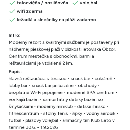
telocvičňa / posilňovňa
volejbal
wifi zdarma
ležadlá a slnečníky na pláži zadarmo
Intro:
Moderný rezort s kvalitnými službami je postavený pri
nádhernej pieskovej pláži v blízkosti letoviska Obzor.
Centrum mestečka s obchodíkmi, barmi a
reštauráciami je vzdialené 2 km.
Popis:
hlavná reštaurácia s terasou • snack bar • cukráreň •
lobby bar • snack bar pri bazéne • obchody •
bezplatné Wi-Fi pripojenie • moderné SPA centrum •
vonkajší bazén • samostatný detský bazén so
šmýkačkami • moderný miniklub • detské ihrisko •
fitnescentrum • stolný tenis • šípky • vodný aerobik •
futbal • plážový volejbal • animačný tím Klub Leto v
termíne 30.6. - 1.9.2026