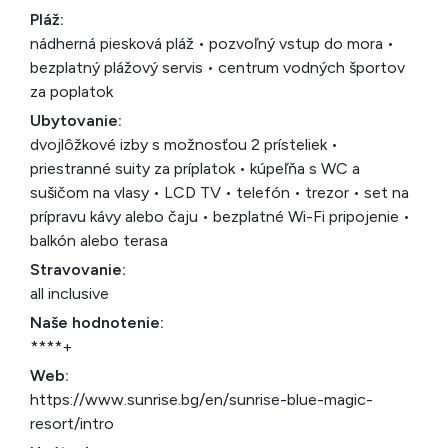
Pláž:
nádherná piesková pláž • pozvoľný vstup do mora •
bezplatný plážový servis • centrum vodných športov
za poplatok
Ubytovanie:
dvojlôžkové izby s možnosťou 2 prísteliek •
priestranné suity za príplatok • kúpeľňa s WC a
sušičom na vlasy • LCD TV • telefón • trezor • set na
prípravu kávy alebo čaju • bezplatné Wi-Fi pripojenie •
balkón alebo terasa
Stravovanie:
all inclusive
Naše hodnotenie:
****+
Web:
https://www.sunrise.bg/en/sunrise-blue-magic-
resort/intro