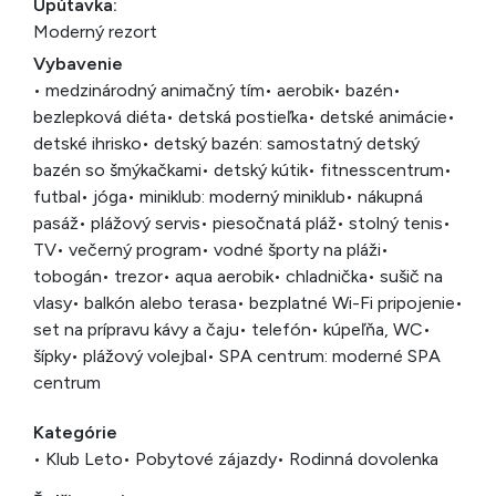
Upútavka:
Moderný rezort
Vybavenie
• medzinárodný animačný tím
• aerobik
• bazén
•
bezlepková diéta
• detská postieľka
• detské animácie
•
detské ihrisko
• detský bazén: samostatný detský
bazén so šmýkačkami
• detský kútik
• fitnesscentrum
•
futbal
• jóga
• miniklub: moderný miniklub
• nákupná
pasáž
• plážový servis
• piesočnatá pláž
• stolný tenis
•
TV
• večerný program
• vodné športy na pláži
•
tobogán
• trezor
• aqua aerobik
• chladnička
• sušič na
vlasy
• balkón alebo terasa
• bezplatné Wi-Fi pripojenie
•
set na prípravu kávy a čaju
• telefón
• kúpeľňa, WC
•
šípky
• plážový volejbal
• SPA centrum: moderné SPA
centrum
Kategórie
• Klub Leto
• Pobytové zájazdy
• Rodinná dovolenka