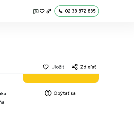
02 33 872 835
AI
Uložiť
Zdieľať
Opýtať sa
nka
ňa