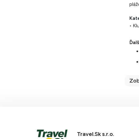
pláž
Kat
• Kl
Ďalš
Zob
Travel.Sk s.r.o.