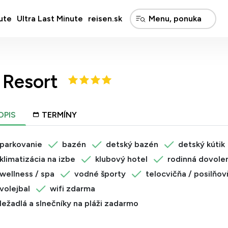
ute
Ultra Last Minute
reisen.sk
 Resort
OPIS
TERMÍNY
parkovanie
bazén
detský bazén
detský kútik
klimatizácia na izbe
klubový hotel
rodinná dovole
wellness / spa
vodné športy
telocvičňa / posilňov
volejbal
wifi zdarma
ležadlá a slnečníky na pláži zadarmo