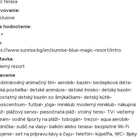
o terasa
avovanie:
nclusive
e hodnotenie:
*+
:
s://www.sunrise.bg/en/sunrise-blue-magic-resort/intro
tavka:
erný rezort
avenie
dzinárodný animačný tím
• aerobik
• bazén
• bezlepková diéta
•
ká postieľka
• detské animácie
• detské ihrisko
• detský bazén:
statný detský bazén so šmýkačkami
• detský kútik
•
nesscentrum
• futbal
• jóga
• miniklub: moderný miniklub
• nákupná
áž
• plážový servis
• piesočnatá pláž
• stolný tenis
• TV
• večerný
gram
• vodné športy na pláži
• tobogán
• trezor
• aqua aerobik
•
dnička
• sušič na vlasy
• balkón alebo terasa
• bezplatné Wi-Fi
ojenie
• set na prípravu kávy a čaju
• telefón
• kúpeľňa, WC
• šípky