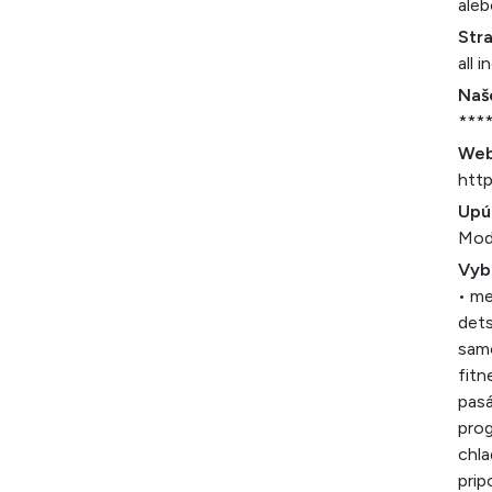
aleb
Str
all i
Naš
***
Web
http
Upú
Mod
Vyb
• me
dets
samo
fit
pas
pro
chla
prip