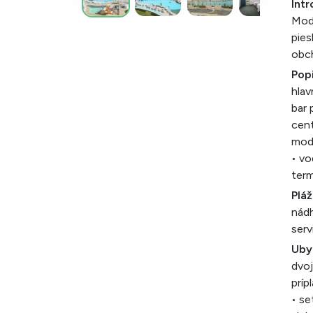
Intr
Mode
pies
obch
Popi
hlav
bar 
cent
mode
• vo
term
Pláž
nádh
serv
Uby
dvoj
príp
• se