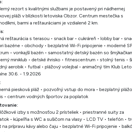
o:
rný rezort s kvalitnými službami je postavený pri nádhernej
kovej pláži v blízkosti letoviska Obzor. Centrum mestečka s
odíkmi, barmi a reštauráciami je vzdialené 2 km.
s:
ná reštaurácia s terasou • snack bar • cukráreň • lobby bar • sn
pri bazéne • obchody • bezplatné Wi-Fi pripojenie • moderné S
rum • vonkajší bazén • samostatný detský bazén so šmýkačkam
rný miniklub • detské ihrisko • fitnescentrum • stolný tenis • š
dný aerobik • futbal • plážový volejbal • animačný tím Klub Leto
íne 30.6. - 1.9.2026
:
erná piesková pláž • pozvoľný vstup do mora • bezplatný plážo
is • centrum vodných športov za poplatok
tovanie:
lôžkové izby s možnosťou 2 prísteliek • priestranné suity za
latok • kúpeľňa s WC a sušičom na vlasy • LCD TV • telefón • t
t na prípravu kávy alebo čaju • bezplatné Wi-Fi pripojenie • balk