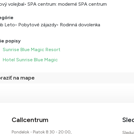
ový volejbal
• SPA centrum: moderné SPA centrum
egórie
ub Leto
• Pobytové zájazdy
• Rodinná dovolenka
ie popisy
Sunrise Blue Magic Resort
Hotel Sunrise Blue Magic
raziť na mape
Callcentrum
Sle
Pondelok - Piatok 8:30 - 20:00,
Sleduj