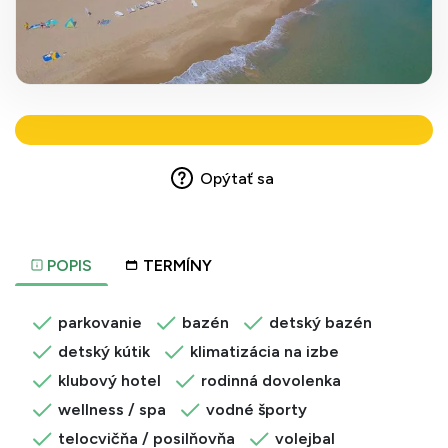
Opýtať sa
POPIS
TERMÍNY
parkovanie
bazén
detský bazén
detský kútik
klimatizácia na izbe
klubový hotel
rodinná dovolenka
wellness / spa
vodné športy
telocvičňa / posilňovňa
volejbal