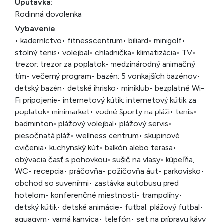
Upútavka:
Rodinná dovolenka
Vybavenie
• kaderníctvo
• fitnesscentrum
• biliard
• minigolf
•
stolný tenis
• volejbal
• chladnička
• klimatizácia
• TV
•
trezor: trezor za poplatok
• medzinárodný animačný
tím
• večerný program
• bazén: 5 vonkajších bazénov
•
detský bazén
• detské ihrisko
• miniklub
• bezplatné Wi-
Fi pripojenie
• internetový kútik: internetový kútik za
poplatok
• minimarket
• vodné športy na pláži
• tenis
•
badminton
• plážový volejbal
• plážový servis
•
piesočnatá pláž
• wellness centrum
• skupinové
cvičenia
• kuchynský kút
• balkón alebo terasa
•
obývacia časť s pohovkou
• sušič na vlasy
• kúpeľňa,
WC
• recepcia
• práčovňa
• požičovňa áut
• parkovisko
•
obchod so suvenírmi
• zastávka autobusu pred
hotelom
• konferenčné miestnosti
• trampolíny
•
detský kútik
• detské animácie
• futbal: plážový futbal
•
aquagym
• varná kanvica
• telefón
• set na prípravu kávy