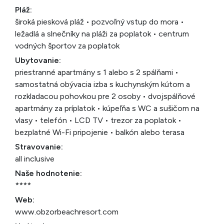
Pláž:
široká piesková pláž • pozvoľný vstup do mora •
ležadlá a slnečníky na pláži za poplatok • centrum
vodných športov za poplatok
Ubytovanie:
priestranné apartmány s 1 alebo s 2 spálňami •
samostatná obývacia izba s kuchynským kútom a
rozkladacou pohovkou pre 2 osoby • dvojspálňové
apartmány za príplatok • kúpeľňa s WC a sušičom na
vlasy • telefón • LCD TV • trezor za poplatok •
bezplatné Wi-Fi pripojenie • balkón alebo terasa
Stravovanie:
all inclusive
Naše hodnotenie:
****
Web:
www.obzorbeachresort.com