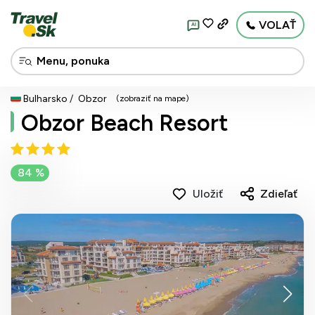
VOLAŤ
AI
Bulharsko
Obzor
(zobraziť na mape)
Obzor Beach Resort
84 %
Uložiť
Zdieľať