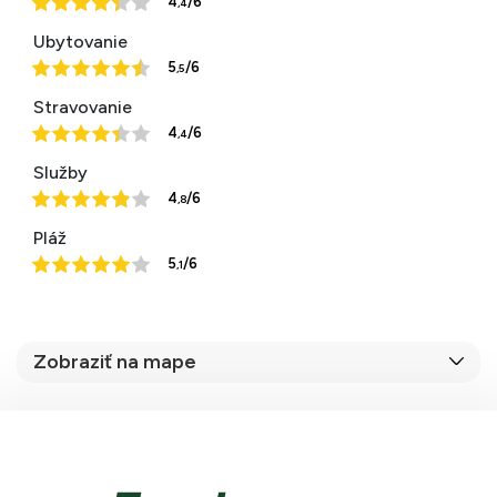
4
/6
,4
Ubytovanie
5
/6
,5
Stravovanie
4
/6
,4
Služby
4
/6
,8
Pláž
5
/6
,1
Zobraziť na mape