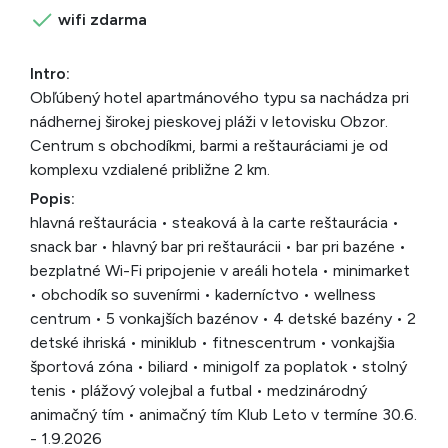
wifi zdarma
Intro:
Obľúbený hotel apartmánového typu sa nachádza pri
nádhernej širokej pieskovej pláži v letovisku Obzor.
Centrum s obchodíkmi, barmi a reštauráciami je od
komplexu vzdialené približne 2 km.
Popis:
hlavná reštaurácia • steaková à la carte reštaurácia •
snack bar • hlavný bar pri reštaurácii • bar pri bazéne •
bezplatné Wi-Fi pripojenie v areáli hotela • minimarket
• obchodík so suvenírmi • kaderníctvo • wellness
centrum • 5 vonkajších bazénov • 4 detské bazény • 2
detské ihriská • miniklub • fitnescentrum • vonkajšia
športová zóna • biliard • minigolf za poplatok • stolný
tenis • plážový volejbal a futbal • medzinárodný
animačný tím • animačný tím Klub Leto v termíne 30.6.
- 1.9.2026