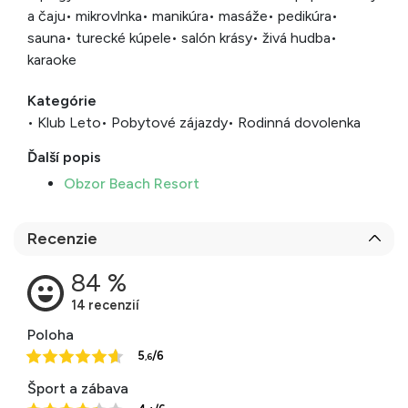
a čaju
• mikrovlnka
• manikúra
• masáže
• pedikúra
•
sauna
• turecké kúpele
• salón krásy
• živá hudba
•
karaoke
Kategórie
• Klub Leto
• Pobytové zájazdy
• Rodinná dovolenka
Ďalší popis
Obzor Beach Resort
Recenzie
Poloha
5
/6
,6
Šport a zábava