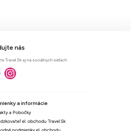
dujte nás
te Travel.Sk aj na sociálnych sieťach.
akty a Pobočky
dzkovateľ el. obchodu Travel.Sk
odné podmienky el. obchodu