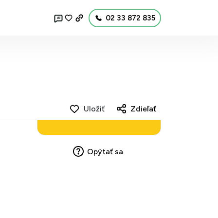
02 33 872 835
AI
Uložiť
Zdieľať
Opýtať sa