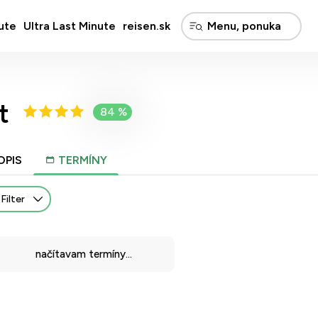
ute
Ultra Last Minute
reisen.sk
t
84 %
OPIS
TERMÍNY
Filter
načítavam termíny...