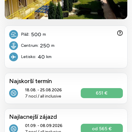
500
Pláž:
m
250
Centrum:
m
40
Letisko:
km
Najskorší termín
18.08. - 25.08.2026
651 €
7 nocí / all inclusive
Najlacnejší zájazd
01.09. - 08.09.2026
od 565 €
7 nocí / all inclusive