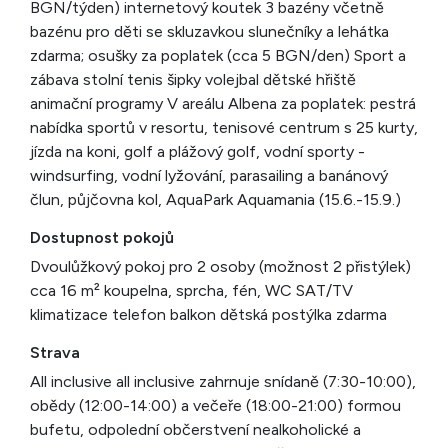
BGN/týden) internetový koutek 3 bazény včetně
bazénu pro děti se skluzavkou slunečníky a lehátka
zdarma; osušky za poplatek (cca 5 BGN/den) Sport a
zábava stolní tenis šipky volejbal dětské hřiště
animační programy V areálu Albena za poplatek: pestrá
nabídka sportů v resortu, tenisové centrum s 25 kurty,
jízda na koni, golf a plážový golf, vodní sporty -
windsurfing, vodní lyžování, parasailing a banánový
člun, půjčovna kol, AquaPark Aquamania (15.6.-15.9.)
Dostupnost pokojů
Dvoulůžkový pokoj pro 2 osoby (možnost 2 přistýlek)
cca 16 m² koupelna, sprcha, fén, WC SAT/TV
klimatizace telefon balkon dětská postýlka zdarma
Strava
All inclusive all inclusive zahrnuje snídaně (7:30-10:00),
obědy (12:00-14:00) a večeře (18:00-21:00) formou
bufetu, odpolední občerstvení nealkoholické a