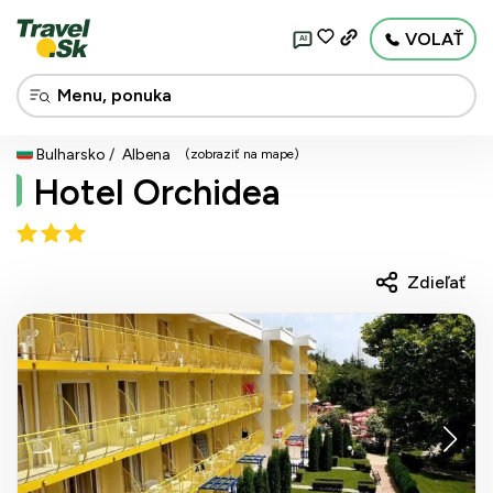
VOLAŤ
AI
Bulharsko
Albena
(zobraziť na mape)
Hotel Orchidea
Zdieľať