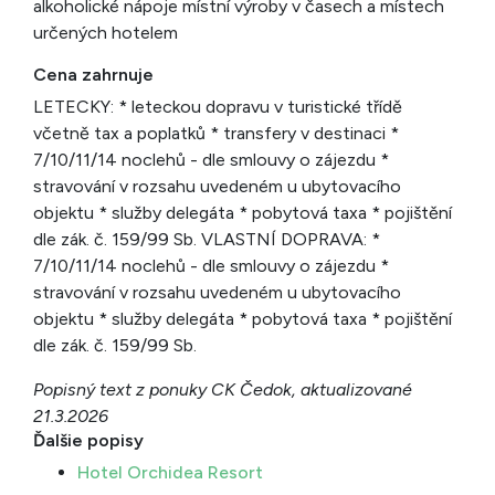
alkoholické nápoje místní výroby v časech a místech
určených hotelem
Cena zahrnuje
LETECKY: * leteckou dopravu v turistické třídě
včetně tax a poplatků * transfery v destinaci *
7/10/11/14 noclehů - dle smlouvy o zájezdu *
stravování v rozsahu uvedeném u ubytovacího
objektu * služby delegáta * pobytová taxa * pojištění
dle zák. č. 159/99 Sb. VLASTNÍ DOPRAVA: *
7/10/11/14 noclehů - dle smlouvy o zájezdu *
stravování v rozsahu uvedeném u ubytovacího
objektu * služby delegáta * pobytová taxa * pojištění
dle zák. č. 159/99 Sb.
Popisný text z ponuky CK Čedok, aktualizované
21.3.2026
Ďalšie popisy
Hotel Orchidea Resort