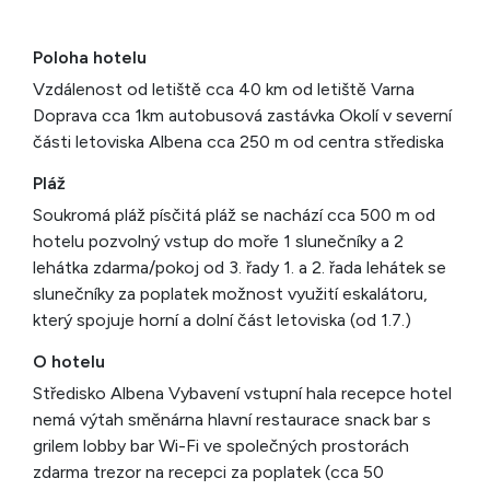
Poloha hotelu
Vzdálenost od letiště cca 40 km od letiště Varna
Doprava cca 1km autobusová zastávka Okolí v severní
části letoviska Albena cca 250 m od centra střediska
Pláž
Soukromá pláž písčitá pláž se nachází cca 500 m od
hotelu pozvolný vstup do moře 1 slunečníky a 2
lehátka zdarma/pokoj od 3. řady 1. a 2. řada lehátek se
slunečníky za poplatek možnost využití eskalátoru,
který spojuje horní a dolní část letoviska (od 1.7.)
O hotelu
Středisko Albena Vybavení vstupní hala recepce hotel
nemá výtah směnárna hlavní restaurace snack bar s
grilem lobby bar Wi-Fi ve společných prostorách
zdarma trezor na recepci za poplatek (cca 50