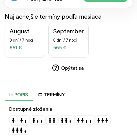
Najlacnejšie termíny podľa mesiaca
August
September
8 dní / 7 nocí
8 dní / 7 nocí
651 €
565 €
Opýtať sa
POPIS
TERMÍNY
Dostupné zloženia