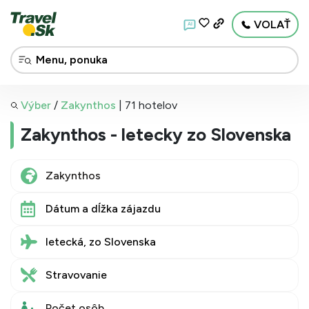
VOLAŤ
AI
Výber
/
Zakynthos
|
71 hotelov
Zakynthos - letecky zo Slovenska
Dátum a dĺžka zájazdu
letecká, zo Slovenska
Stravovanie
Počet osôb